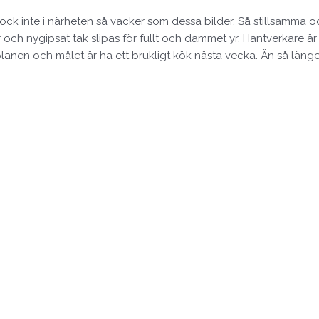
ck inte i närheten så vacker som dessa bilder. Så stillsamma och 
r och nygipsat tak slipas för fullt och dammet yr. Hantverkare ä
idsplanen och målet är ha ett brukligt kök nästa vecka. Än så län