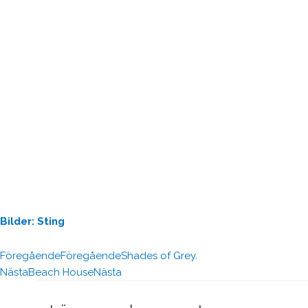
Bilder: Sting
Föregående
Föregående
Shades of Grey.
Nästa
Beach House
Nästa