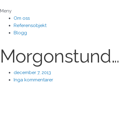
Hoppa
till
Meny
innehåll
Om oss
Referensobjekt
Blogg
Morgonstund…
december 7, 2013
Inga kommentarer