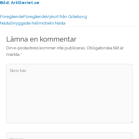
Bild: Artilleriet.se
Föregående
Föregående
Vykort från Göteborg
Nästa
Snyggaste hallmöbeln.
Nästa
Lämna en kommentar
Din e-postadress kommer inte publiceras.
Obligatoriska fält är
märkta
*
Skriv
här..
Namn*