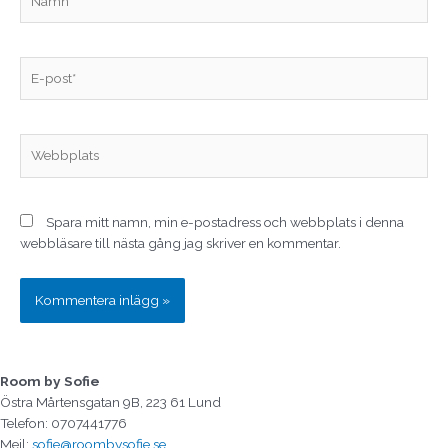
E-
post*
Webbplats
Spara mitt namn, min e-postadress och webbplats i denna
webbläsare till nästa gång jag skriver en kommentar.
Room by Sofie
Östra Mårtensgatan 9B, 223 61 Lund
Telefon: 0707441776
Mejl:
sofie@roombysofie.se