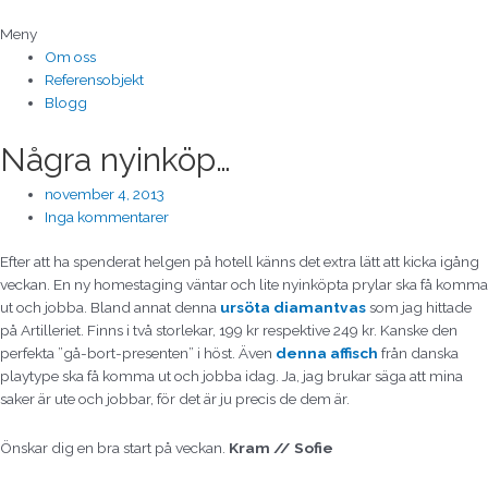
Hoppa
till
Meny
innehåll
Om oss
Referensobjekt
Blogg
Några nyinköp…
november 4, 2013
Inga kommentarer
Efter att ha spenderat helgen på hotell känns det extra lätt att kicka igång
veckan. En ny homestaging väntar och lite nyinköpta prylar ska få komma
ut och jobba. Bland annat denna
ursöta diamantvas
som jag hittade
på Artilleriet. Finns i två storlekar, 199 kr respektive 249 kr. Kanske den
perfekta ”gå-bort-presenten” i höst. Även
denna affisch
från danska
playtype ska få komma ut och jobba idag. Ja, jag brukar säga att mina
saker är ute och jobbar, för det är ju precis de dem är.
Önskar dig en bra start på veckan.
Kram // Sofie