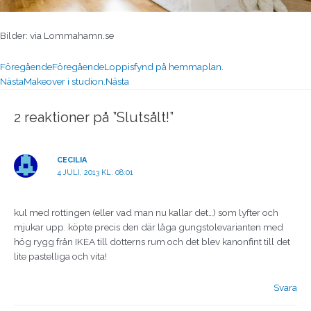
Bilder: via Lommahamn.se
Föregående
Föregående
Loppisfynd på hemmaplan.
Nästa
Makeover i studion.
Nästa
2 reaktioner på ”Slutsålt!”
CECILIA
4 JULI, 2013 KL. 08:01
kul med rottingen (eller vad man nu kallar det…) som lyfter och
mjukar upp. köpte precis den där låga gungstolevarianten med
hög rygg från IKEA till dotterns rum och det blev kanonfint till det
lite pastelliga och vita!
Svara