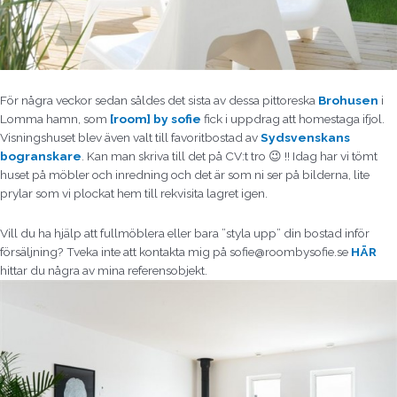
För några veckor sedan såldes det sista av dessa pittoreska
Brohusen
i
Lomma hamn, som
[room] by sofie
fick i uppdrag att homestaga ifjol.
Visningshuset blev även valt till favoritbostad av
Sydsvenskans
bogranskare
. Kan man skriva till det på CV:t tro 😉 !! Idag har vi tömt
huset på möbler och inredning och det är som ni ser på bilderna, lite
prylar som vi plockat hem till rekvisita lagret igen.
Vill du ha hjälp att fullmöblera eller bara ”styla upp” din bostad inför
försäljning? Tveka inte att kontakta mig på sofie@roombysofie.se
HÄR
hittar du några av mina referensobjekt.