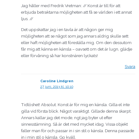
Jag håller med Fredrik Vretman: // Konst är till för att
erbjuda betraktarna möjligheten att få se världen i ett annat
ljus. //
Det uppskattar jag i en tavla är att någon ger mig
möjligheten att se något som jag annars aldrig skulle sett
eller haft möjligheten att föreställa mig. Om den dessutom
får mig att känna en känsla – oavsett om det är lugn, glädje
eller förvåning så har konstnären lyckats!
Svara
Caroline Lindgren
27 juni, 2013 kl. 10:10
Tidlöshet! Absolut. Konst är för mig en känsla. Gilla el inte
gilla vid första blick. Något varaktigt. Gillade denna skarpt.
Annars kallar jag det mode, ngt jag byter ut efter
sinnesstämning. Så är det med mycket idag. Vissa objekt
faller man för och passar in i sin stil o känsla. Denna passade
in i min stil o känsla. Go kväll.