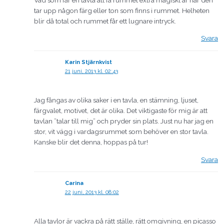
tar upp någon färg eller ton som finns i rummet. Helheten
blir då total och rummet får ett lugnare intryck.
Svara
Karin Stjärnkvist
21 juni, 2013 kl. 02:43
Jag fångas av olika saker i en tavla, en stämning, ljuset,
färgvalet, motivet, det är olika. Det viktigaste för mig är att
tavlan ”talar till mig” och pryder sin plats. Just nu har jag en
stor, vit vägg i vardagsrummet som behöver en stor tavla.
Kanske blir det denna, hoppas på tur!
Svara
Carina
22 juni, 2013 kl. 08:02
Alla tavlor är vackra på rätt ställe, rätt omgivning, en picasso