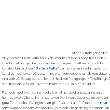
Minns ni framgångsrika
bloggerskan Linda Palla, för en del mer känd som ”Living like Linda”?
Inredningsbloggen har hon lagt ner och ägnar nu all sin lediga tid åt
konsten. Linda driver
”Galleri Palla”
där hon säljer inredningsvänlig
konst och gör tavlor på beställning efter kunders önskemål. Hon ställer u
sina verk på företag och butiker och hade en framgångsrik försäljning p
konstrundan i påskas. Tavlorna målar hon i olika blandtekniker.
Från och med ikväll och en vecka framåt har du chans att vinna en av
hennes tavlor; Chanel No. 9 i storleken 64×84 cm. Det enda du behöver
göra för att delta i tävlingen är att gilla ”Galleri Palla” på facebook
HÄR
samt svara på frågan; Vad anser du vara den viktigaste ingrediensen i en