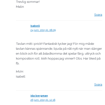
Trevlig sommar!
Malin
Svara
Isabell
24 juni, 2013 kl. 08:09
Tavlan mitt i prick!! Fantastisk tycker jag! För mig måste
tavlan kännas spännande, bjuda på nåt nytt när man slänger
en blick och för att åstadkomma det spelar färg, uttryck och
komposition roll. Iiiiiih hoppas jag vinner!! Obs. Har liked på
fb.
MVH
Isabell
Svara
ida bergman
26 juni, 2013 kl. 12:18