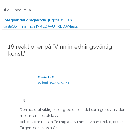
Bild: Linda Palla
Föregående
Föregående
Tjugotalsvillan.
Nästa
Sommar hos INREDA-UTREDA
Nästa
16 reaktioner på ”Vinn inredningsvänlig
konst.”
Marie L-M
20 juni, 2013 kl. 07:53
Hej!
Den absolut viktigaste ingrediensen, det som gör skillnaden
mellan en helt ok tavla,
och en som nästan får mig att svimma av hänförelse, det är
färgen, och i viss mån