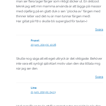
man ser flera lager färger som riktigt sticker ut. En skitcool
teknik jag sett min mamma använda är att lägga på massor
med oljefärg på en glatt duk o sen ”plocka av” färgen med
thinner (eller vad det nu är man tunnar färgen med).
Har gillat på FB o skulle bli superglad för tavlan=)
Svara
Frusol
20 juni, 2013 kl. 10:28
Skulle nog säga att ett eget uttryck är det viktigaste. Behöver
inte vara ett synligt självklart motiv utan den ska tilltala mig
när jag ser den.
Svara
Lina
21 juni, 2013 kl. 04:13
Vad som får en tavla att få rummet extra magiskt är när den