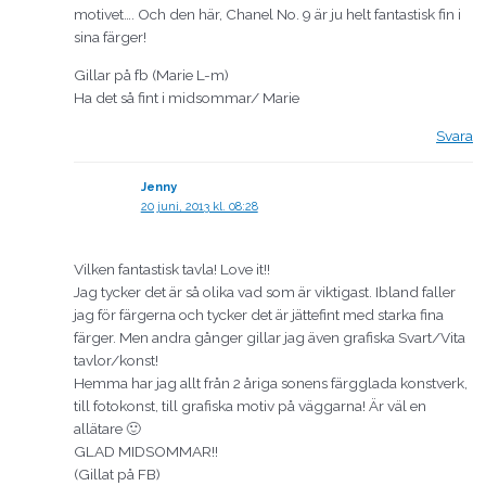
motivet…. Och den här, Chanel No. 9 är ju helt fantastisk fin i
sina färger!
Gillar på fb (Marie L-m)
Ha det så fint i midsommar/ Marie
Svara
Jenny
20 juni, 2013 kl. 08:28
Vilken fantastisk tavla! Love it!!
Jag tycker det är så olika vad som är viktigast. Ibland faller
jag för färgerna och tycker det är jättefint med starka fina
färger. Men andra gånger gillar jag även grafiska Svart/Vita
tavlor/konst!
Hemma har jag allt från 2 åriga sonens färgglada konstverk,
till fotokonst, till grafiska motiv på väggarna! Är väl en
allätare 🙂
GLAD MIDSOMMAR!!
(Gillat på FB)