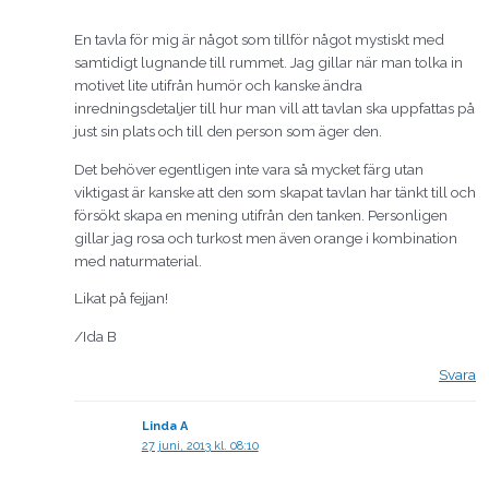
En tavla för mig är något som tillför något mystiskt med
samtidigt lugnande till rummet. Jag gillar när man tolka in
motivet lite utifrån humör och kanske ändra
inredningsdetaljer till hur man vill att tavlan ska uppfattas på
just sin plats och till den person som äger den.
Det behöver egentligen inte vara så mycket färg utan
viktigast är kanske att den som skapat tavlan har tänkt till och
försökt skapa en mening utifrån den tanken. Personligen
gillar jag rosa och turkost men även orange i kombination
med naturmaterial.
Likat på fejjan!
/Ida B
Svara
Linda A
27 juni, 2013 kl. 08:10