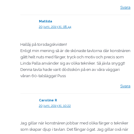
Svara
Matilda
20 juni, 2013 kl. 08:44
Hallåj på torsdagskvisten!
Enligt min mening så är de skönaste tavlorna där konstnären
gått helt nuts med färger, tryck och motiv och precis som
Linda Palla använder sig av olika tekniker. Så jävla snyggt!
Denna tavla hade varit dödsskön på en av våra väggari
våran 60-talslägga! Puss
Svara
Caroline R
20 juni, 2013 kl. 10:22
Jag gillar när konstnären jobbar med olika färger o tekniker
som skapar djup i tavlan. Det fångar ögat. Jag gillar oxå när