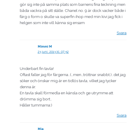
gör sig inte på samma plats som barnens fina teckning men
båda vackra på sitt ställe. Chanel no. 9 är dock vacker både i
färg o form o skulle va superfin ihop med min kivi jag fick i
helgen som inte vill känna sig ensam
Svara
Mimmi M
23 juni, 2013 kl. 07:52
Underbart fin tavla!
Oftast faller jag för färgerna..(…men…tröttnar snabbt.)..det jag
söker och önskar mig är en tidlös tavla, vilket jag tycker
denna är.
En tavla skall förmedla en känsla och ge utrymme att
drömma sig bort..
Håller tummarna:)
Svara
Mia