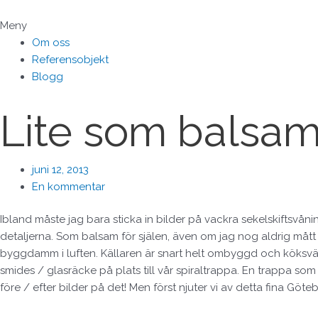
Hoppa
till
Meny
innehåll
Om oss
Referensobjekt
Blogg
Lite som balsam 
juni 12, 2013
En kommentar
Ibland måste jag bara sticka in bilder på vackra sekelskiftsv
detaljerna. Som balsam för själen, även om jag nog aldrig mått s
byggdamm i luften. Källaren är snart helt ombyggd och köksväggen
smides / glasräcke på plats till vår spiraltrappa. En trappa so
före / efter bilder på det! Men först njuter vi av detta fina G