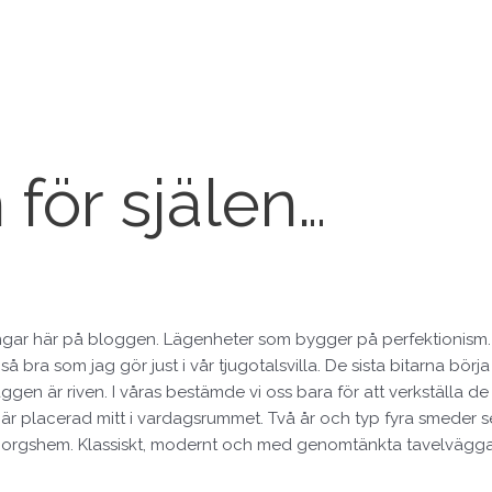
för själen…
åningar här på bloggen. Lägenheter som bygger på perfektionism
å bra som jag gör just i vår tjugotalsvilla. De sista bitarna bör
 är riven. I våras bestämde vi oss bara för att verkställa de si
m är placerad mitt i vardagsrummet. Två år och typ fyra smeder s
öteborgshem. Klassiskt, modernt och med genomtänkta tavelväggar.