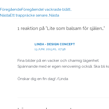
Föregående
Föregående
I vackraste blått…
Nästa
Ett trappräcke senare…
Nästa
1 reaktion på ”Lite som balsam för själen…”
LINDA - DESIGN CONCEPT
13 JUNI, 2013 KL. 07:56
Fina bilder på en vacker och charmig lägenhet.
Spännande med er egen renovering också. Ska bli kul 
Önskar dig en fin dag! /Linda