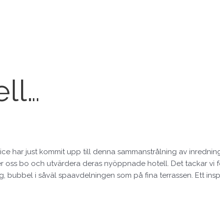
ell…
ice har just kommit upp till denna sammanstrålning av inredni
er oss bo och utvärdera deras nyöppnade hotell. Det tackar vi f
ng, bubbel i såväl spaavdelningen som på fina terrassen. Ett insp