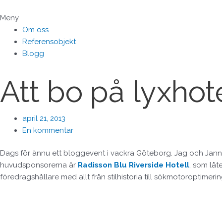
Hoppa
till
Meny
innehåll
Om oss
Referensobjekt
Blogg
Att bo på lyxhot
april 21, 2013
En kommentar
Dags för ännu ett bloggevent i vackra Göteborg. Jag och Jann
huvudsponsorerna är
Radisson Blu Riverside Hotell
, som låt
föredragshållare med allt från stilhistoria till sökmotoroptimeri