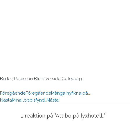
Bilder; Radisson Blu Riverside Göteborg
Föregående
Föregående
Många nyfikna på…
Nästa
Mina loppisfynd…
Nästa
1 reaktion på ”Att bo på lyxhotell…”