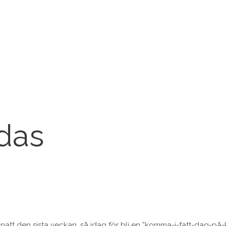
das
ch natt den sista veckan, så idag för bli en ”komma-i-fatt-dag-