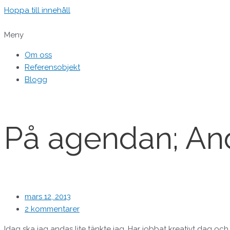
Hoppa till innehåll
Meny
Om oss
Referensobjekt
Blogg
På agendan; An
mars 12, 2013
2 kommentarer
Idag ska jag andas lite tänkte jag. Har jobbat kreativt dag o