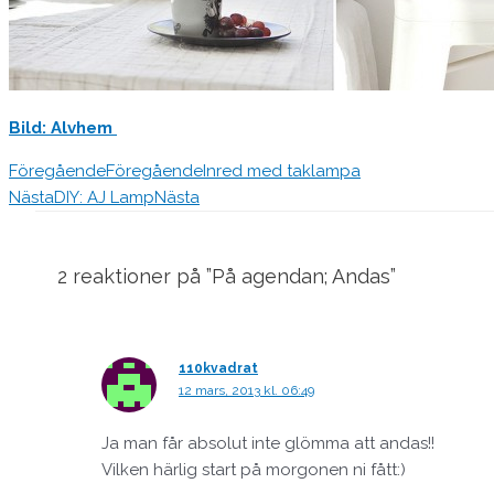
Bild: Alvhem
Föregående
Föregående
Inred med taklampa
Nästa
DIY: AJ Lamp
Nästa
2 reaktioner på ”På agendan; Andas”
110kvadrat
12 mars, 2013 kl. 06:49
Ja man får absolut inte glömma att andas!!
Vilken härlig start på morgonen ni fått:)