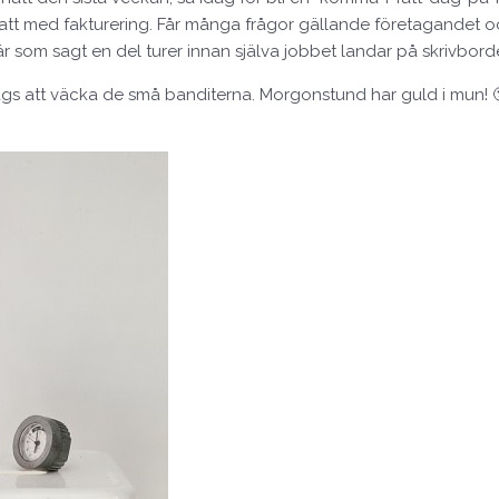
att med fakturering. Får många frågor gällande företagandet och
är som sagt en del turer innan själva jobbet landar på skrivbord
 att väcka de små banditerna. Morgonstund har guld i mun! 🙂 K