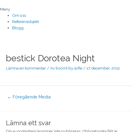
Hoppa
till
Meny
innehåll
Om oss
Referensobjekt
Blogg
Inläggsnavigering
bestick Dorotea Night
Lämna en kommentar
/ Av
[room] by sofie
/
17 december, 2012
←
Föregående Media
Lämna ett svar
Din e-postadress kommer inte publiceras.
Obligatoriska fält är