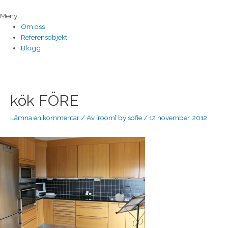
Hoppa
till
Meny
innehåll
Om oss
Referensobjekt
Blogg
Inläggsnavigering
kök FÖRE
Lämna en kommentar
/ Av
[room] by sofie
/
12 november, 2012