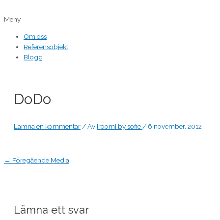
Hoppa
Inläggsnavigering
Namn*
E-
Webbplats
till
post*
Meny
innehåll
Om oss
Referensobjekt
Blogg
DoDo
Lämna en kommentar
/ Av
[room] by sofie
/
6 november, 2012
←
Föregående Media
Lämna ett svar