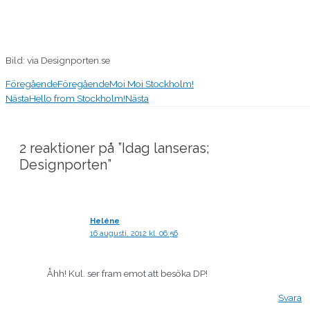
Bild: via Designporten.se
Föregående
Föregående
Moi Moi Stockholm!
Nästa
Hello from Stockholm!
Nästa
2 reaktioner på ”Idag lanseras;
Designporten”
Heléne
16 augusti, 2012 kl. 06:56
Åhh! Kul. ser fram emot att besöka DP!
Svara