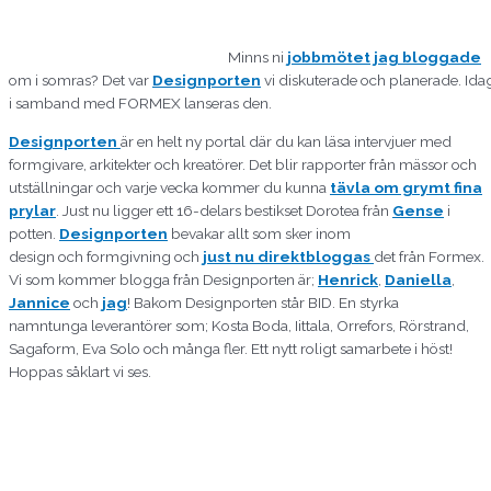
Minns ni
jobbmötet jag bloggade
om i somras? Det var
Designporten
vi diskuterade och planerade. Ida
i samband med FORMEX lanseras den.
Designporten
är en helt ny portal där du kan läsa intervjuer med
formgivare, arkitekter och kreatörer. Det blir rapporter från mässor och
utställningar och varje vecka kommer du kunna
tävla om grymt fina
prylar
. Just nu ligger ett 16-delars bestikset Dorotea från
Gense
i
potten.
Designporten
bevakar allt som sker inom
design och formgivning och
just nu direktbloggas
det från Formex.
Vi som kommer blogga från Designporten är;
Henrick
,
Daniella
,
Jannice
och
jag
! Bakom Designporten står BID. En styrka
namntunga leverantörer som; Kosta Boda, Iittala, Orrefors, Rörstrand,
Sagaform, Eva Solo och många fler. Ett nytt roligt samarbete i höst!
Hoppas såklart vi ses.