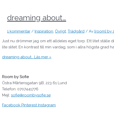
dreaming about…
1 kommentar
/
Inspiration
,
Övrigt
,
Trädgård
/ Av
[room] by 
Just nu drömmer jag om ett alldeles eget torp. Ett litet ställ
lite slitet. En kontrast till min vardag, som i allra högsta grad
dreaming about…
Läs mer »
Room by Sofie
Östra Mårtensgatan 9B, 223 61 Lund
Telefon: 0707441776
Mejl:
sofie@roombysofie.se
Facebook
Pinterest
Instagram