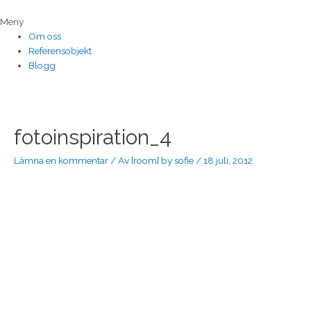
Hoppa
till
Meny
innehåll
Om oss
Referensobjekt
Blogg
Inläggsnavigering
fotoinspiration_4
Lämna en kommentar
/ Av
[room] by sofie
/
18 juli, 2012