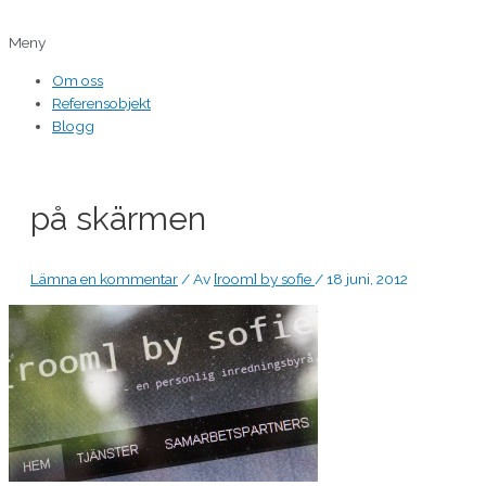
Hoppa
Inläggsnavigering
Namn*
E-
Webbplats
till
post*
Meny
innehåll
Om oss
Referensobjekt
Blogg
på skärmen
Lämna en kommentar
/ Av
[room] by sofie
/
18 juni, 2012