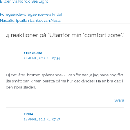
Bilder: via Nordic Sea Light
Föregående
Föregående
Heja Frida!
Nästa
Surfplatta i bänkskivan.
Nästa
4 reaktioner på ”Utanför min ”comfort zone”.”
110KVADRAT
24 APRIL, 2012 KL. 07:34
Oj det låter…hmmm spännande?? Utan fönster, ja jag hade nog fått
lite smått panik men berätta gärna hur det kändes!! Ha en bra dag i
den stora staden.
Svara
FRIDA
24 APRIL, 2012 KL. 07:47