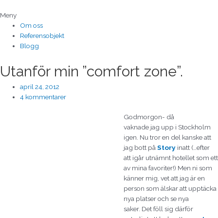
Hoppa
till
Meny
innehåll
Om oss
Referensobjekt
Blogg
Utanför min ”comfort zone”.
april 24, 2012
4 kommentarer
Godmorgon- då
vaknade jag upp i Stockholm
igen. Nu tror en del kanske att
jag bott på
Story
inatt (…efter
att igår utnämnt hotellet som ett
av mina favoriter!) Men ni som
känner mig, vet att jag är en
person som älskar att upptäcka
nya platser och se nya
saker. Det föll sig därför