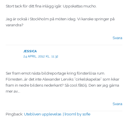
Stort tack för ditt fina inlägg igår. Uppskattas mucho.
Jag är också i Stockholm på möten idag. Vi kanske springer på
varandra?
Svara
JESSICA
24 APRIL, 2012 KL. 11:32
Ser fram emot nästa bildreportage kring fönsterlösa rum.
Förresten…är det inte Alexander Lerviks ”cirkelskapelse” som kikar
fram in nedre bildens nederkant? Så cool fåtölj. Den ser jag gärna
mer av….
Svara
Pingback:
Utebliven upplevelse. | [room] by sofie