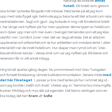
naturligt att boka ett
annat
hotell
. Ett hotell som genom
sina bilder lyckades fångade mitt intresse. Med tanke på att jag kom
upp med sista flyget igår, behövde jag ju bara ha ett litet schysst rum nära
centralstationen. Sagt och gjort. Jag bokade in mig i ett fönsterlöst hotell
(…har länge varit nyfiken på hur man upplever denna typen av hotellrum,
som dyker upp mer och mer även i Sverige) Det kändes som att jag klev
utanför min ”comfort zone” men det var dags att testa. Det är alltid en
upplevelse och erfarenhet och se hur arkitekten och inredare tänkt (…eller
inte tänkt!) när de inrett hotellrum. Hur skapar man rymd och en ”icke-
klaustrofobisk-känsla” i dessa små rum var jag nyfiken på. Bildserie och
recension får ni i ett annat inlägg…
Hög tid att sparka igång dagen. Nu prommenad mot Grev Turegatan
och fortsatt föreläsning i ämnet butikskommunikation. Senare möte
med
det här företaget
(…passar ju bra med tanke på hur rummet såg ut -
som jag bodde i inatt!) och ikväll ”chekar-jag-in” hemma hos mina ingifta
kusiner. Middag och mys står på agendan. Det känns verkligen som en
bra tisdag det här!
Kram // Sofie