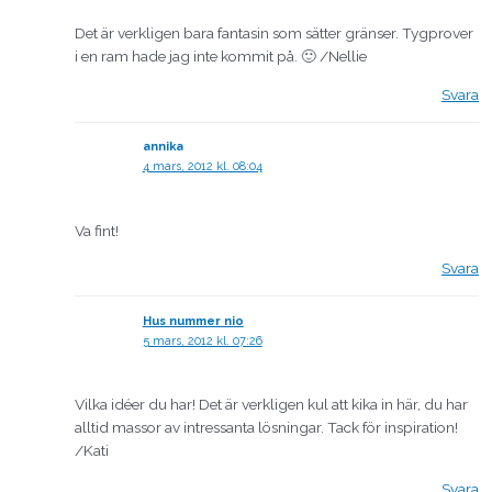
Det är verkligen bara fantasin som sätter gränser. Tygprover
i en ram hade jag inte kommit på. 🙂 /Nellie
Svara
annika
4 mars, 2012 kl. 08:04
Va fint!
Svara
Hus nummer nio
5 mars, 2012 kl. 07:26
Vilka idéer du har! Det är verkligen kul att kika in här, du har
alltid massor av intressanta lösningar. Tack för inspiration!
/Kati
Svara