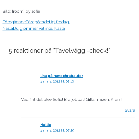
Bild: [room] by sofie
Föregående
Föregående
Hej fredag.
Nästa
Du glömmer väl inte…
Nästa
5 reaktioner på ”Tavelvägg -check!”
lina på rumochrabalder
4 mars, 2012 kl. 02:16
Vad fint det blev Sofie! Bra jobbat! Gillar mixen. Kram!
Svara
Nellie
4 mars, 2012 kl. 07:29