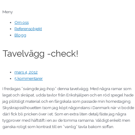
Hoppa
Skriv
Namn*
E-
Webbplats
till
här..
post*
Meny
innehåll
Om oss
Referensobjekt
Blogg
Tavelvägg -check!
mars 4, 2012
5 kommentarer
I fredagas ”svängde jag ihop” denna tavelvägg. Med några ramar som
legat och skräpat, udda tavlor från Erikshjälpen och en röd spegel hade
jag plötsligt material och en färgskala som passade min homestaging.
Skyskrapssilhouetten (som jag köpt någonstans i Danmark när vi bodde
där) fick bli pricken över i:et. Som en extra liten detalj fäste jag några
tygprover med häftstift i en av de tomma ramarna. Väldigt enkelt men
ganska roligt som kontrast till en ”vanlig” tavla bakom soffan.