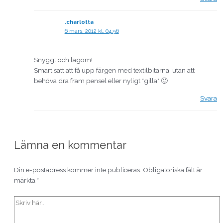
.charlotta
6 mars, 2012 kl. 04:56
Snyggt och lagom!
Smart sätt att få upp färgen med textilbitarna, utan att
behöva dra fram pensel eller nyligt *gilla* 🙂
Svara
Lämna en kommentar
Din e-postadress kommer inte publiceras.
Obligatoriska fält är
märkta
*