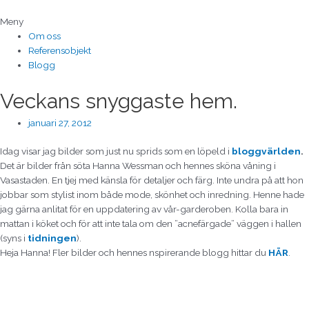
Hoppa
till
Meny
innehåll
Om oss
Referensobjekt
Blogg
Veckans snyggaste hem.
januari 27, 2012
Idag visar jag bilder som just nu sprids som en löpeld i
bloggvärlden
.
Det är bilder från söta Hanna Wessman och hennes sköna våning i
Vasastaden. En tjej med känsla för detaljer och färg. Inte undra på att hon
jobbar som stylist inom både mode, skönhet och inredning. Henne hade
jag gärna anlitat för en uppdatering av vår-garderoben. Kolla bara in
mattan i köket och för att inte tala om den ”acnefärgade” väggen i hallen
(syns i
tidningen
).
Heja Hanna! Fler bilder och hennes nspirerande blogg hittar du
HÄR
.