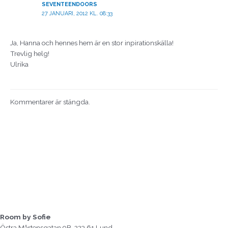
SEVENTEENDOORS
27 JANUARI, 2012 KL. 08:33
Ja, Hanna och hennes hem är en stor inpirationskälla!
Trevlig helg!
Ulrika
Kommentarer är stängda.
Room by Sofie
Östra Mårtensgatan 9B, 223 61 Lund