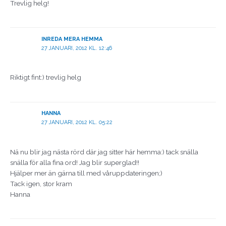
Trevlig helg!
INREDA MERA HEMMA
27 JANUARI, 2012 KL. 12:46
Riktigt fint:) trevlig helg
HANNA
27 JANUARI, 2012 KL. 05:22
Nä nu blir jag nästa rörd där jag sitter här hemma:) tack snälla
snälla för alla fina ord! Jag blir superglad!!
Hjälper mer än gärna till med våruppdateringen;)
Tack igen, stor kram
Hanna