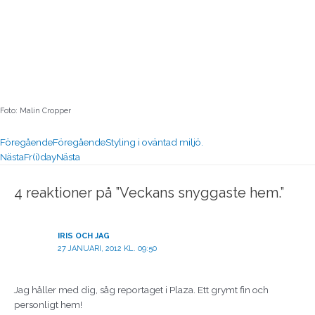
Foto: Malin Cropper
Föregående
Föregående
Styling i oväntad miljö.
Nästa
Fr(i)day
Nästa
4 reaktioner på ”Veckans snyggaste hem.”
IRIS OCH JAG
27 JANUARI, 2012 KL. 09:50
Jag håller med dig, såg reportaget i Plaza. Ett grymt fin och
personligt hem!