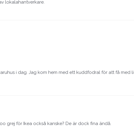
av lokalahantverkare.
varuhus i dag. Jag kom hem med ett kuddfodral för att få med lite
-too grej för Ikea också kanske? De är dock fina ändå.