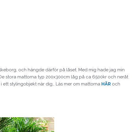
ilkeborg, och hängde därför på låset. Med mig hade jag min
t. De stora mattorna typ 200x300cm låg på ca 6500kr och neråt
 i ett stylingobjekt när dig… Läs mer om mattorna
HÄR
och