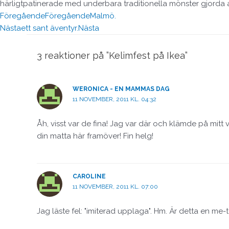
härligtpatinerade med underbara traditionella mönster gjorda 
Föregående
Föregående
Malmö.
Nästa
ett sant äventyr.
Nästa
3 reaktioner på ”Kelimfest på Ikea”
WERONICA - EN MAMMAS DAG
11 NOVEMBER, 2011 KL. 04:32
Åh, visst var de fina! Jag var där och klämde på mitt 
din matta här framöver! Fin helg!
CAROLINE
11 NOVEMBER, 2011 KL. 07:00
Jag läste fel: "imiterad upplaga". Hm. Är detta en me