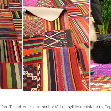
från Turkiet. Antika kelimer har fått ett nytt liv ochibland ny fä