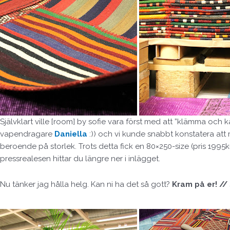
Självklart ville [room] by sofie vara först med att ”klämma och
vapendragare
Daniella
:)) och vi kunde snabbt konstatera att
beroende på storlek. Trots detta fick en 80×250-size (pris 199
pressrealesen hittar du längre ner i inlägget.
Nu tänker jag hålla helg. Kan ni ha det så gott?
Kram på er! //