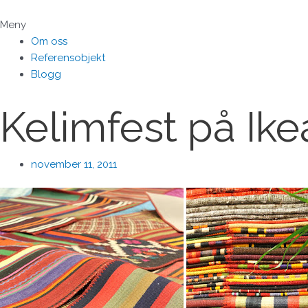
Hoppa
till
Meny
innehåll
Om oss
Referensobjekt
Blogg
Kelimfest på Ike
november 11, 2011