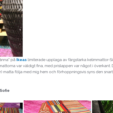
 känna” på
Ikeas
limiterade upplaga av färgstarka kelimmattor-S
 mattorna var väldigt fina, med prislappen var något i överkan
5kr) matta följa med mig hem och förhoppningsvis syns den snart
 Sofie