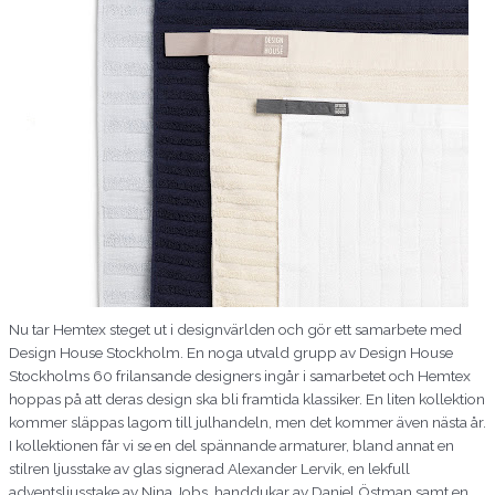
Nu tar Hemtex steget ut i designvärlden och gör ett samarbete med
Design
House
Stockholm. En noga utvald grupp av Design
House
Stockholms 60
frilansande
designers ingår i samarbetet och Hemtex
hoppas på att deras design ska bli framtida klassiker. En liten kollektion
kommer släppas lagom till julhandeln, men det kommer även nästa år.
I kollektionen får vi se en del spännande armaturer, bland annat en
stilren ljusstake av glas signerad Alexander Lervik, en lekfull
adventsljusstake av Nina
Jobs
, handdukar av Daniel Östman samt en