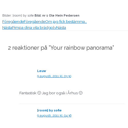
Bilder: [room] by sofie
Bild: nr 1 Ole Hein Pedersen
Föregående
Föregående
Om jag fick bestämma…
Nästa
Pimpa dina vita brädgolv
Nästa
2 reaktioner på ”Your rainbow panorama”
Leuw
9 augusti, 2011 kl. 03:30
Fantastisk 🙂 Jag bor også i Århus 🙂
[room] by sofie
9 augusti, 2011 kl. 04:36