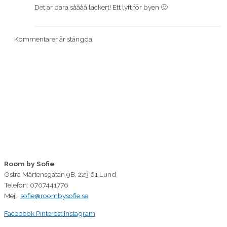
Det är bara såååå läckert! Ett lyft för byen 🙂
Kommentarer är stängda.
Room by Sofie
Östra Mårtensgatan 9B, 223 61 Lund
Telefon: 0707441776
Mejl:
sofie@roombysofie.se
Facebook
Pinterest
Instagram