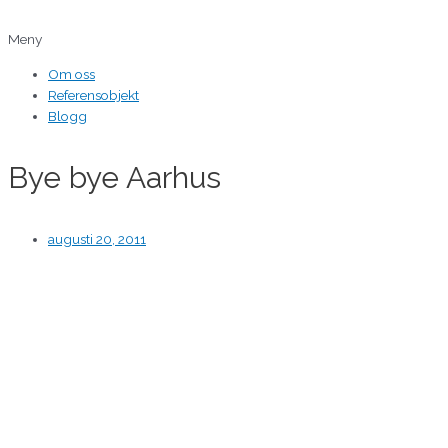
Hoppa
till
Meny
innehåll
Om oss
Referensobjekt
Blogg
Bye bye Aarhus
augusti 20, 2011