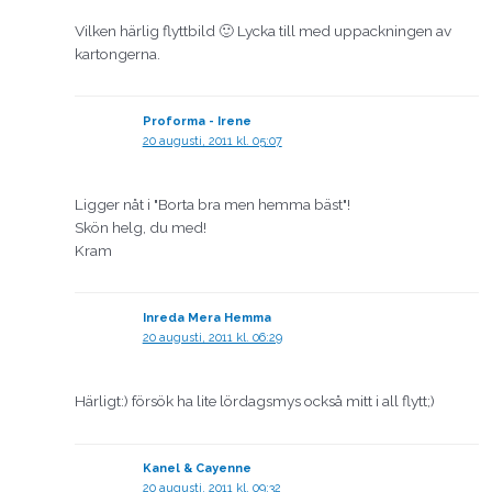
Vilken härlig flyttbild 🙂 Lycka till med uppackningen av
kartongerna.
Proforma - Irene
20 augusti, 2011 kl. 05:07
Ligger nåt i "Borta bra men hemma bäst"!
Skön helg, du med!
Kram
Inreda Mera Hemma
20 augusti, 2011 kl. 06:29
Härligt:) försök ha lite lördagsmys också mitt i all flytt;)
Kanel & Cayenne
20 augusti, 2011 kl. 09:32