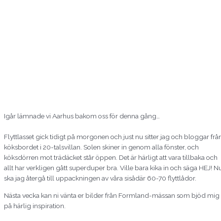
Igår lämnade vi Aarhus bakom oss för denna gång…
Flyttlasset gick tidigt på morgonen och just nu sitter jag och bloggar frå
köksbordet i 20-talsvillan. Solen skiner in genom alla fönster, och
köksdörren mot trädäcket står öppen. Det är härligt att vara tillbaka och
allt har verkligen gått superduper bra. Ville bara kika in och säga HEJ! N
ska jag återgå till uppackningen av våra sisådär 60-70 flyttlådor.
Nästa vecka kan ni vänta er bilder från Formland-mässan som bjöd mig
på härlig inspiration.