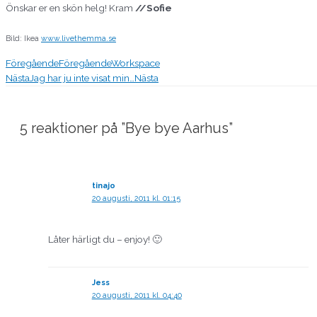
Önskar er en skön helg! Kram
//Sofie
Bild: Ikea
www.livethemma.se
Föregående
Föregående
Workspace
Nästa
Jag har ju inte visat min…
Nästa
5 reaktioner på ”Bye bye Aarhus”
tinajo
20 augusti, 2011 kl. 01:15
Låter härligt du – enjoy! 🙂
Jess
20 augusti, 2011 kl. 04:40