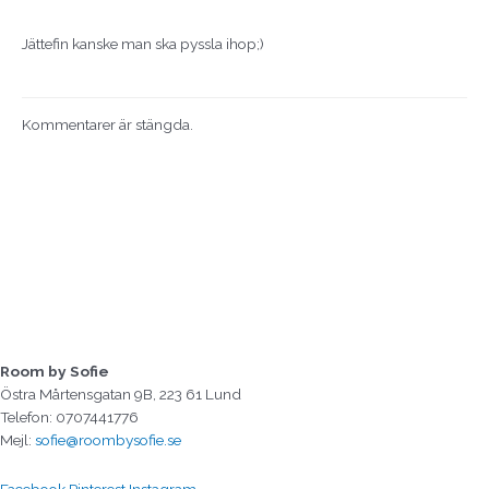
Jättefin kanske man ska pyssla ihop;)
Kommentarer är stängda.
Room by Sofie
Östra Mårtensgatan 9B, 223 61 Lund
Telefon: 0707441776
Mejl:
sofie@roombysofie.se
Facebook
Pinterest
Instagram