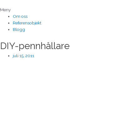
Hoppa
till
Meny
innehåll
Om oss
Referensobjekt
Blogg
DIY-pennhållare
juli 15, 2011