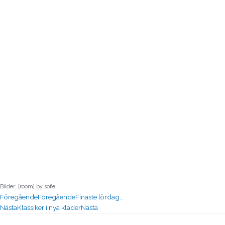
Bilder: [room] by sofie
Föregående
Föregående
Finaste lördag…
Nästa
Klassiker i nya kläder
Nästa