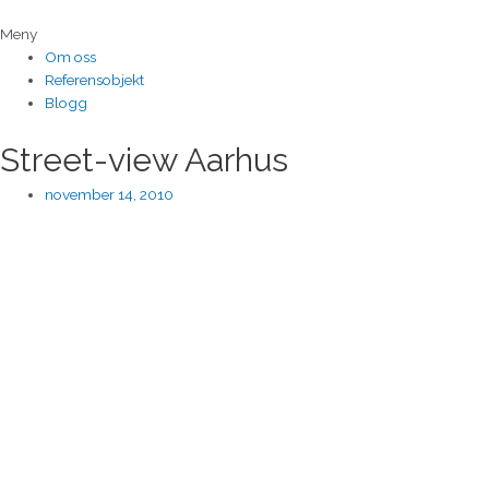
Hoppa
till
Meny
innehåll
Om oss
Referensobjekt
Blogg
Street-view Aarhus
november 14, 2010