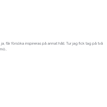
a, får försöka inspireras på annat håll. Tur jag fick tag på två
almö…