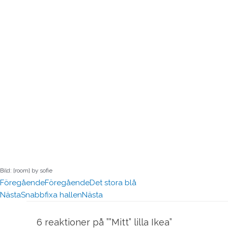
Bild: [room] by sofie
Föregående
Föregående
Det stora blå
Nästa
Snabbfixa hallen
Nästa
6 reaktioner på ””Mitt” lilla Ikea”