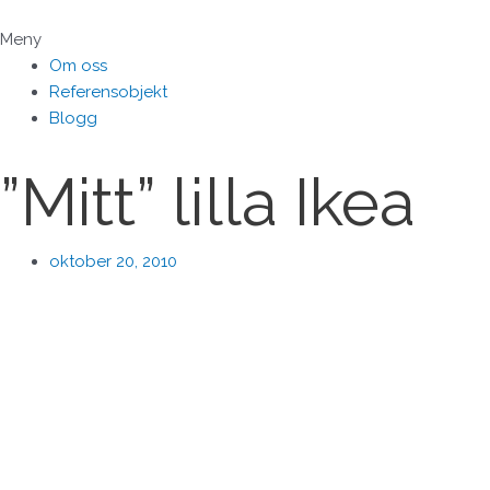
Hoppa
till
Meny
innehåll
Om oss
Referensobjekt
Blogg
”Mitt” lilla Ikea
oktober 20, 2010