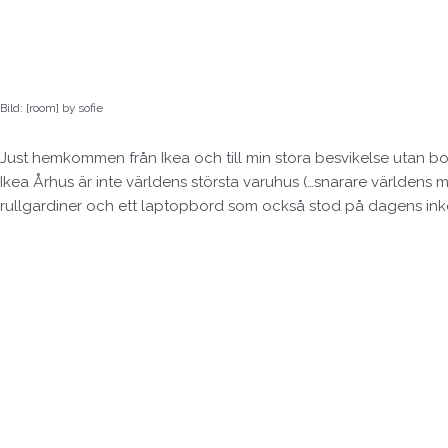
Bild: [room] by sofie
Just hemkommen från Ikea och till min stora besvikelse utan b
Ikea Århus är inte världens största varuhus (…snarare världens mi
rullgardiner och ett laptopbord som också stod på dagens inkö