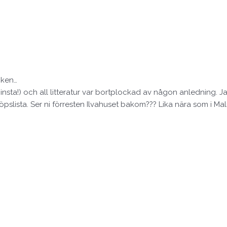
oken…
nsta!) och all litteratur var bortplockad av någon anledning. Ja j
pslista. Ser ni förresten Ilvahuset bakom??? Lika nära som i M