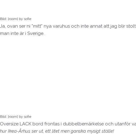
Bild: [room] by sofie
Ja, ovan ser ni ”mitt” nya varuhus och inte annat att jag blir st
man inte är i Sverige.
Bild: [room] by sofie
Oversize LACK bord frontas i dubbelbemärkelse och utanför var
hur Ikea-Århus ser ut, ett litet men ganska mysigt ställe!