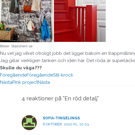
Bilder: Stadshem.se
Nu vet jag vilket otroligt jobb det ligger bakom en trappmålning
Jag gillar verkligen tanken och idén här. Det röda är superläc
Skulle du våga???
Föregående
Föregående
Stil-krock
Nästa
Pink project
Nästa
4 reaktioner på ”En röd detalj”
SOFIA-TINGELINGS
6 OKTOBER, 2010 KL. 10:03