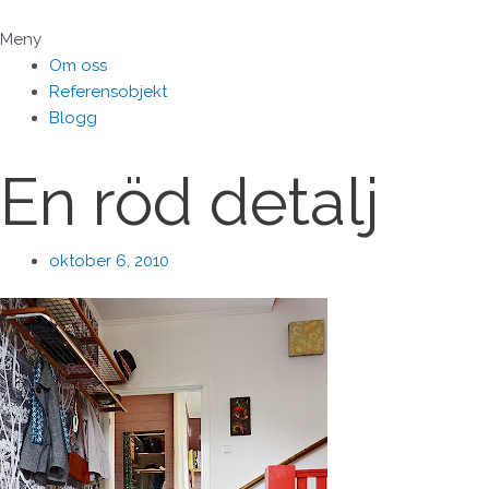
Hoppa
till
Meny
innehåll
Om oss
Referensobjekt
Blogg
En röd detalj
oktober 6, 2010