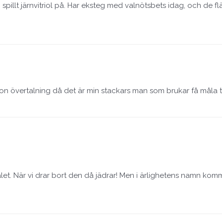
spillt järnvitriol på. Har eksteg med valnötsbets idag, och de f
ion övertalning då det är min stackars man som brukar få måla t
t. När vi drar bort den då jädrar! Men i ärlighetens namn kommer