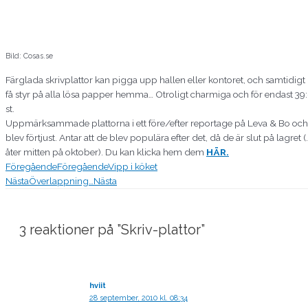
Bild: Cosas.se
Färglada skrivplattor kan pigga upp hallen eller kontoret, och samtidigt
få styr på alla lösa papper hemma… Otroligt charmiga och för endast 39:
st.
Uppmärksammade plattorna i ett före/efter reportage på Leva & Bo och
blev förtjust. Antar att de blev populära efter det, då de är slut på lagret (
åter mitten på oktober). Du kan klicka hem dem
HÄR.
Föregående
Föregående
Vipp i köket
Nästa
Överlappning…
Nästa
3 reaktioner på ”Skriv-plattor”
hviit
28 september, 2010 kl. 08:34