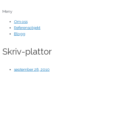
Hoppa
till
Meny
innehåll
Om oss
Referensobjekt
Blogg
Skriv-plattor
september 28, 2010