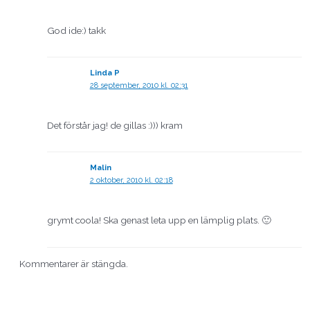
God ide:) takk
Linda P
28 september, 2010 kl. 02:31
Det förstår jag! de gillas :))) kram
Malin
2 oktober, 2010 kl. 02:18
grymt coola! Ska genast leta upp en lämplig plats. 🙂
Kommentarer är stängda.