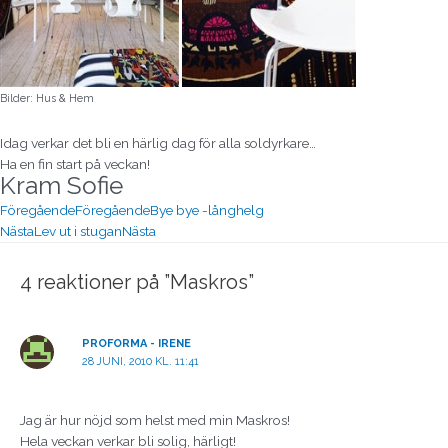
Bilder: Hus & Hem
Idag verkar det bli en härlig dag för alla soldyrkare…
Ha en fin start på veckan!
Kram Sofie
Föregående
Föregående
Bye bye -långhelg
Nästa
Lev ut i stugan
Nästa
4 reaktioner på ”Maskros”
PROFORMA - IRENE
28 JUNI, 2010 KL. 11:41
Jag är hur nöjd som helst med min Maskros!
Hela veckan verkar bli solig, härligt!