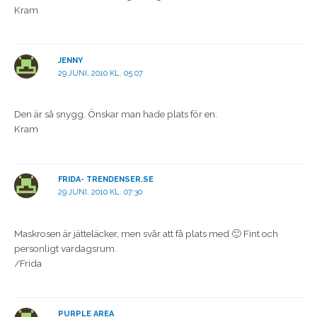
Kram
JENNY
29 JUNI, 2010 KL. 05:07
Den är så snygg. Önskar man hade plats för en.
Kram
FRIDA- TRENDENSER.SE
29 JUNI, 2010 KL. 07:30
Maskrosen är jätteläcker, men svår att få plats med 🙂 Fint och
personligt vardagsrum.
/Frida
PURPLE AREA