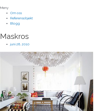
Hoppa
till
Meny
innehåll
Om oss
Referensobjekt
Blogg
Maskros
juni 28, 2010