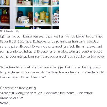
Bild: Ikeafamily
Igår var jag och barnen en sväng på Ikea här i Århus. Lekte i lekrummet
(favorit) och åt soft ice. Ett litet varuhus 10 minuter från var vi bor. Jag
sprang på en Expedit förvaringshurts med fyra fack. En mindre variant
som jag inte sett tidigare. Expeiten är en möbel som gjort enorm succé
och pryder många barnrum, vardagsrum och även butiker världen över.
Såhär fräscht blir det om man målar väggen bakom i en härlig turkos
färg. Prylarna som förvaras blir mer framträdande och rummet får ett lyft!
Har du någon Expedit hemma?
Önskar er en trevlig helg.
Vi åker till Sverige för bröllop. Dock inte Stockholm …utan Ystad!
Kram på er alla!
Sofie