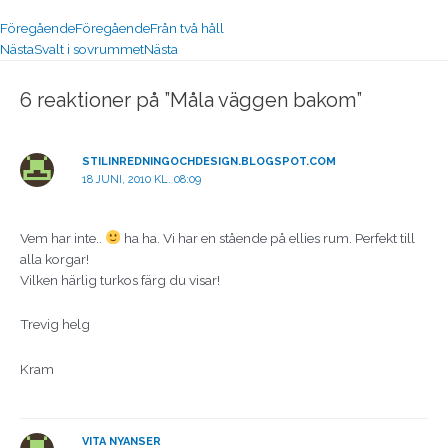
Föregående
Föregående
Från två håll
Nästa
Svalt i sovrummet
Nästa
6 reaktioner på ”Måla väggen bakom”
STILINREDNINGOCHDESIGN.BLOGSPOT.COM
18 JUNI, 2010 KL. 08:09
Vem har inte..
ha ha. Vi har en stående på ellies rum. Perfekt till
alla korgar!
Vilken härlig turkos färg du visar!
Trevig helg
Kram
VITA NYANSER