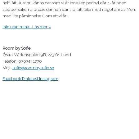
helt lätt. Just nu känns det som vi är inne i en period där 4-åringen
släpper sakerna precis där hon står …för att leka med något annat! Men,
med lite påminnelse (…om att vi är …
Inte utan mina…
Läs mer »
Room by Sofie
Östra Mårtensgatan 9B, 223 61 Lund
Telefon: 0707441776
Mejl:
sofie@roombysofie.se
Facebook
Pinterest
Instagram