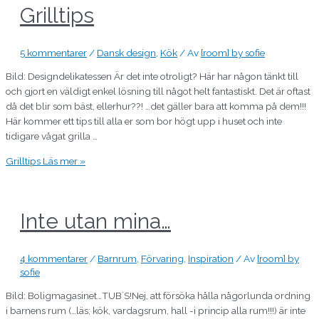
Grilltips
5 kommentarer
/
Dansk design
,
Kök
/ Av
[room] by sofie
Bild: Designdelikatessen Är det inte otroligt? Här har någon tänkt till
och gjort en väldigt enkel lösning till något helt fantastiskt. Det är oftast
då det blir som bäst, ellerhur??! …det gäller bara att komma på dem!!!
Här kommer ett tips till alla er som bor högt upp i huset och inte
tidigare vågat grilla …
Grilltips
Läs mer »
Inte utan mina…
4 kommentarer
/
Barnrum
,
Förvaring
,
Inspiration
/ Av
[room] by
sofie
Bild: Boligmagasinet…TUB´S!Nej, att försöka hålla någorlunda ordning
i barnens rum (…läs; kök, vardagsrum, hall -i princip alla rum!!!) är inte