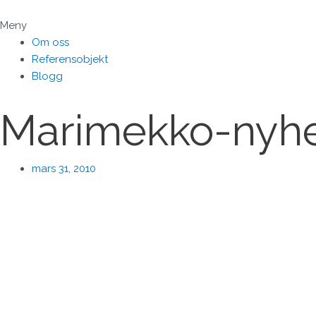
Hoppa
till
Meny
innehåll
Om oss
Referensobjekt
Blogg
Marimekko-nyhe
mars 31, 2010