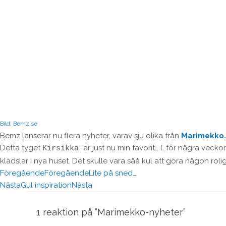
Bild: Bemz.se
Bemz lanserar nu flera nyheter, varav sju olika från
Marimekko.
Detta tyget
är just nu min favorit… (…för några vec
Kirsikka
klädslar i nya huset. Det skulle vara såå kul att göra någon rol
Föregående
Föregående
Lite på sned…
Nästa
Gul inspiration
Nästa
1 reaktion på ”Marimekko-nyheter”