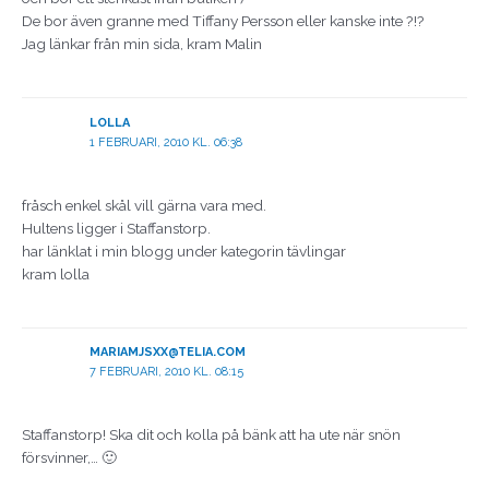
De bor även granne med Tiffany Persson eller kanske inte ?!?
Jag länkar från min sida, kram Malin
LOLLA
1 FEBRUARI, 2010 KL. 06:38
fråsch enkel skål vill gärna vara med.
Hultens ligger i Staffanstorp.
har länklat i min blogg under kategorin tävlingar
kram lolla
MARIAMJSXX@TELIA.COM
7 FEBRUARI, 2010 KL. 08:15
Staffanstorp! Ska dit och kolla på bänk att ha ute när snön
försvinner,… 🙂