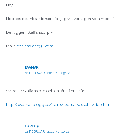
Hej!
Hoppas det inte är försent för jag vill verkligen vara med! =)
Det ligger i Staffanstorp =)
Mail:
jenniesplace@live.se
EVAMAR
12 FEBRUARI, 2010 KL. 09:47
Svaret är Staffanstorp och en länk finns här:
http://evamar.blogg.se/2010/february/skal-12-feb.html
CARE69
12 FEBRUARI, 2010 KL. 10:04