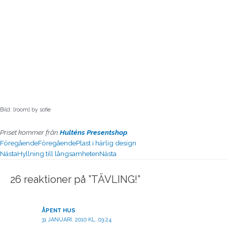
Bild: [room] by sofie
Priset kommer från
Hulténs Presentshop
.
Föregående
Föregående
Plast i härlig design
Nästa
Hyllning till långsamheten
Nästa
26 reaktioner på ”TÄVLING!”
ÅPENT HUS
31 JANUARI, 2010 KL. 03:24