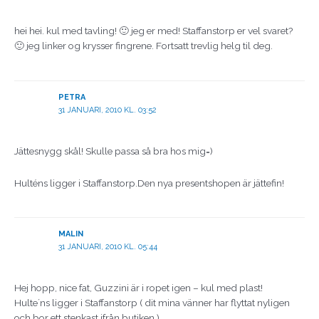
hei hei. kul med tavling! 🙂 jeg er med! Staffanstorp er vel svaret?
🙂 jeg linker og krysser fingrene. Fortsatt trevlig helg til deg.
PETRA
31 JANUARI, 2010 KL. 03:52
Jättesnygg skål! Skulle passa så bra hos mig=)
Hulténs ligger i Staffanstorp.Den nya presentshopen är jättefin!
MALIN
31 JANUARI, 2010 KL. 05:44
Hej hopp, nice fat, Guzzini är i ropet igen – kul med plast!
Hulte´ns ligger i Staffanstorp ( dit mina vänner har flyttat nyligen
och bor ett stenkast ifrån butiken )