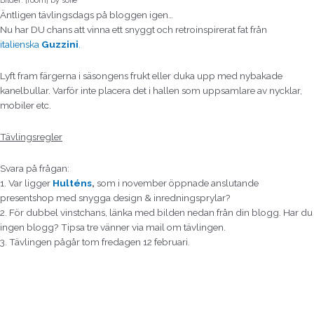
Äntligen tävlingsdags på bloggen igen…
Nu har DU chans att vinna ett snyggt och retroinspirerat fat från
italienska
Guzzini
.
Lyft fram färgerna i säsongens frukt eller duka upp med nybakade
kanelbullar. Varför inte placera det i hallen som uppsamlare av nycklar,
mobiler etc.
Tävlingsregler
Svara på frågan:
1. Var ligger
Hulténs
,
som i november öppnade anslutande
presentshop med snygga design & inredningsprylar?
2. För dubbel vinstchans, länka med bilden nedan från din blogg. Har du
ingen blogg? Tipsa tre vänner via mail om tävlingen.
3. Tävlingen pågår tom fredagen 12 februari.