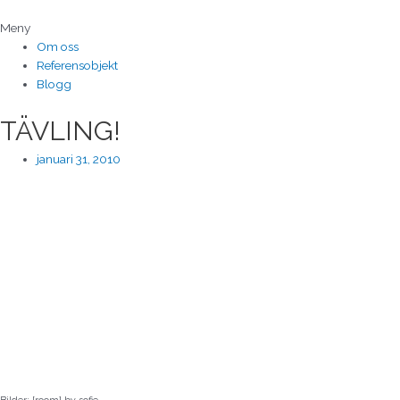
Hoppa
till
Meny
innehåll
Om oss
Referensobjekt
Blogg
TÄVLING!
januari 31, 2010
Bilder: [room] by sofie