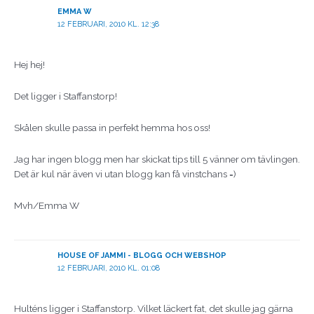
EMMA W
12 FEBRUARI, 2010 KL. 12:38
Hej hej!
Det ligger i Staffanstorp!
Skålen skulle passa in perfekt hemma hos oss!
Jag har ingen blogg men har skickat tips till 5 vänner om tävlingen.
Det är kul när även vi utan blogg kan få vinstchans =)
Mvh/Emma W
HOUSE OF JAMMI - BLOGG OCH WEBSHOP
12 FEBRUARI, 2010 KL. 01:08
Hulténs ligger i Staffanstorp. Vilket läckert fat, det skulle jag gärna