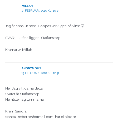
MILLAH
13 FEBRUARI, 2010 KL. 10:13
Jag är absolut med. Hoppas verkligen på vinst 🙂
SVAR: Hulténs ligger i Staffanstorp
Kramar // Millah
ANONYMOUS
13 FEBRUARI, 2010 KL. 12:31
Hej! Jag vill gärna delta!
Svaret är Staffanstorp.
Nu håller jag tummarna!
Kram Sandra
(santtu_nyberg@hotmail.com, har ej blogg)