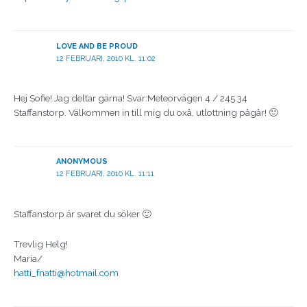
LOVE AND BE PROUD
12 FEBRUARI, 2010 KL. 11:02
Hej Sofie! Jag deltar gärna! Svar:Meteorvägen 4 / 245 34
Staffanstorp. Välkommen in till mig du oxå, utlottning pågår! 🙂
ANONYMOUS
12 FEBRUARI, 2010 KL. 11:11
Staffanstorp är svaret du söker 🙂
Trevlig Helg!
Maria/
hatti_fnatti@hotmail.com