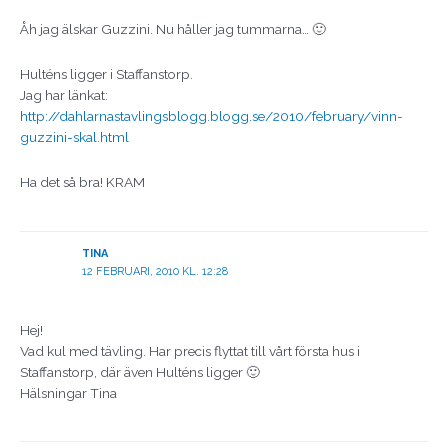
Åh jag älskar Guzzini. Nu håller jag tummarna… 🙂
Hulténs ligger i Staffanstorp.
Jag har länkat:
http://dahlarnastavlingsblogg.blogg.se/2010/february/vinn-
guzzini-skal.html
Ha det så bra! KRAM
TINA
12 FEBRUARI, 2010 KL. 12:28
Hej!
Vad kul med tävling. Har precis flyttat till vårt första hus i
Staffanstorp, där även Hulténs ligger 🙂
Hälsningar Tina