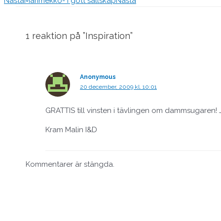
Nästa
Marimekko- i gott sällskap
Nästa
1 reaktion på ”Inspiration”
Anonymous
20 december, 2009 kl. 10:01
GRATTIS till vinsten i tävlingen om dammsugaren! 
Kram Malin I&D
Kommentarer är stängda.