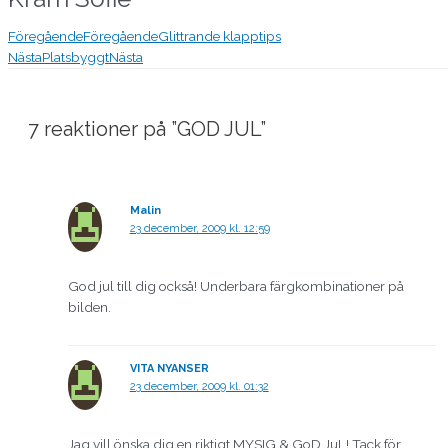
Föregående
Föregående
Glittrande klapptips
Nästa
Platsbyggt
Nästa
7 reaktioner på ”GOD JUL”
Malin
23 december, 2009 kl. 12:59
God jul till dig också! Underbara färgkombinationer på
bilden.
VITA NYANSER
23 december, 2009 kl. 01:32
Jag vill önska dig en riktigt MYSIG & GoD JuL! Tack för