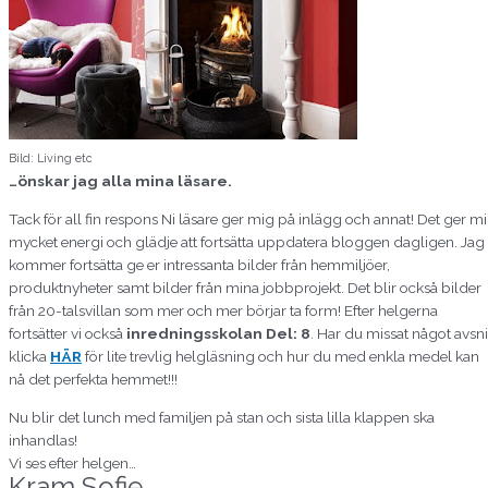
Bild: Living etc
…önskar jag alla mina läsare.
Tack för all fin respons Ni läsare ger mig på inlägg och annat! Det ger m
mycket energi och glädje att fortsätta uppdatera bloggen dagligen. Jag
kommer fortsätta ge er intressanta bilder från hemmiljöer,
produktnyheter samt bilder från mina jobbprojekt. Det blir också bilder
från 20-talsvillan som mer och mer börjar ta form! Efter helgerna
fortsätter vi också
inredningsskolan Del: 8
. Har du missat något avsni
klicka
HÄR
för lite trevlig helgläsning och hur du med enkla medel kan
nå det perfekta hemmet!!!
Nu blir det lunch med familjen på stan och sista lilla klappen ska
inhandlas!
Vi ses efter helgen…
Kram Sofie