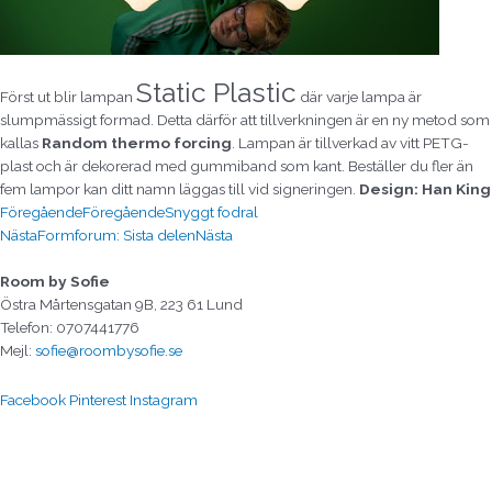
Static Plastic
Först ut blir lampan
där varje lampa är
slumpmässigt formad. Detta därför att tillverkningen är en ny metod som
kallas
Random thermo forcing
. Lampan är tillverkad av vitt PETG-
plast och är dekorerad med gummiband som kant. Beställer du fler än
fem lampor kan ditt namn läggas till vid signeringen.
Design: Han King
Föregående
Föregående
Snyggt fodral
Nästa
Formforum: Sista delen
Nästa
Room by Sofie
Östra Mårtensgatan 9B, 223 61 Lund
Telefon: 0707441776
Mejl:
sofie@roombysofie.se
Facebook
Pinterest
Instagram