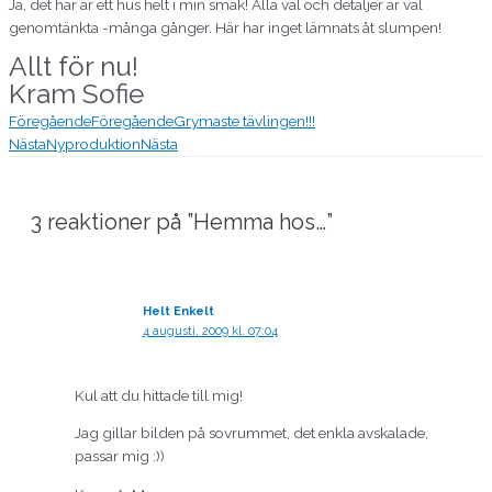
Ja, det här är ett hus helt i min smak! Alla val och detaljer är väl
genomtänkta -många gånger. Här har inget lämnats åt slumpen!
Allt för nu!
Kram Sofie
Föregående
Föregående
Grymaste tävlingen!!!
Nästa
Nyproduktion
Nästa
3 reaktioner på ”Hemma hos…”
Helt Enkelt
4 augusti, 2009 kl. 07:04
Kul att du hittade till mig!
Jag gillar bilden på sovrummet, det enkla avskalade,
passar mig :))