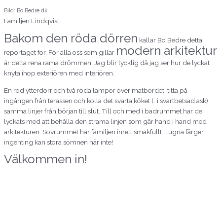
Bild: Bo Bedre.dk
Familjen Lindqvist.
Bakom den röda dörren
kallar Bo Bedre detta
modern arkitektur
reportaget för. För alla oss som gillar
är detta rena rama drömmen! Jag blir lycklig då jag ser hur de lyckat
knyta ihop exteriören med interiören.
En röd ytterdörr och två röda lampor över matbordet, titta på
ingången från terassen och kolla det svarta köket (…i svartbetsad ask)
samma linjer från början till slut. Till och med i badrummet har de
lyckats med att behålla den strama linjen som går hand i hand med
arkitekturen. Sovrummet har familjen inrett smakfullt i lugna färger…
ingenting kan störa sömnen här inte!
Välkommen in!