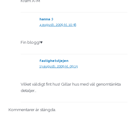
Kram A-M
hanna :)
4 augusti, 2009 kl. 10:38
Fin blogg!♥
fastighetstjejen
13 augusti, 2009 kl. 09:15
Vilket väldigt fint hus! Gillar hus med väl genomtänkta
detaljer…
Kommentarer är stängda.