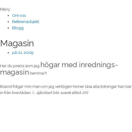
Hoppa
till
Meny
innehåll
Om oss
Referensobjekt
Blogg
Magasin
juli 21, 2009
högar med inrednings-
Har du precis som jag
magasin
hemma?!
Ibland frågar min man om jag verkligen hinner läsa alla tidningar han bär
in från brevlådan. (….självklart blir svaret alltid JA!)