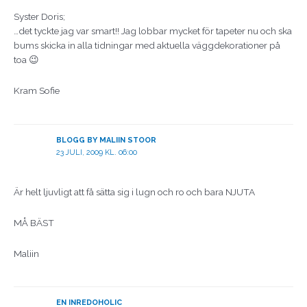
Syster Doris;
…det tyckte jag var smart!! Jag lobbar mycket för tapeter nu och ska
bums skicka in alla tidningar med aktuella väggdekorationer på
toa 😉
Kram Sofie
BLOGG BY MALIIN STOOR
23 JULI, 2009 KL. 06:00
Är helt ljuvligt att få sätta sig i lugn och ro och bara NJUTA
MÅ BÄST
Maliin
EN INREDOHOLIC