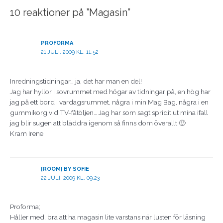
10 reaktioner på ”Magasin”
PROFORMA
21 JULI, 2009 KL. 11:52
Inredningstidningar… ja, det har man en del!
Jag har hyllor i sovrummet med högar av tidningar på, en hög har
jag på ett bord i vardagsrummet, några i min Mag Bag, några i en
gummikorg vid TV-fåtöljen… Jag har som sagt spridit ut mina ifall
jag blir sugen att bläddra igenom så finns dom överallt 🙂
Kram Irene
[ROOM] BY SOFIE
22 JULI, 2009 KL. 09:23
Proforma;
Håller med, bra att ha magasin lite varstans när lusten för läsning