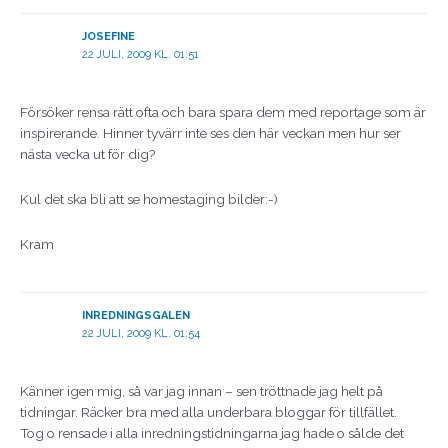
JOSEFINE
22 JULI, 2009 KL. 01:51
Försöker rensa rätt ofta och bara spara dem med reportage som är
inspirerande. Hinner tyvärr inte ses den här veckan men hur ser
nästa vecka ut för dig?
Kul det ska bli att se homestaging bilder:-)
Kram
INREDNINGSGALEN
22 JULI, 2009 KL. 01:54
Känner igen mig, så var jag innan – sen tröttnade jag helt på
tidningar. Räcker bra med alla underbara bloggar för tillfället.
Tog o rensade i alla inredningstidningarna jag hade o sålde det