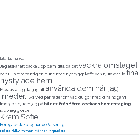
Bild: Living etc
vackra omslaget
Jag älskar att packa upp dem, titta på det
fina
och till sist sätta mig en stund med nybryggt kaffe och njuta av alla
nystylade hem!
använda dem
när jag
Mest av allt gillar jag att
inreder.
Skriv ett par rader om vad du gör med dina högar?!
Imorgon bjuder jag på
bilder från förra veckans homestaging
jobb jag gjorde!
Kram Sofie
Föregående
Föregående
Personligt
Nästa
Välkommen på visning!
Nästa