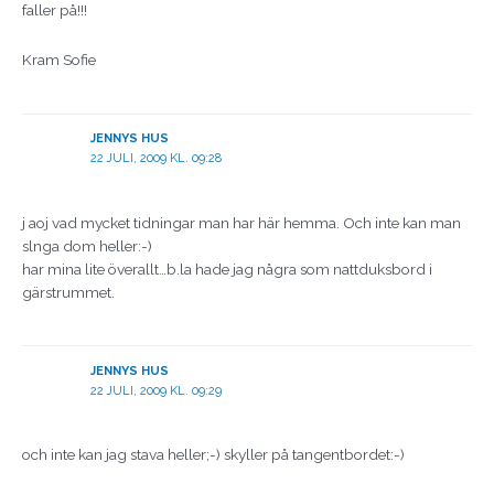
faller på!!!
Kram Sofie
JENNYS HUS
22 JULI, 2009 KL. 09:28
j aoj vad mycket tidningar man har här hemma. Och inte kan man
slnga dom heller:-)
har mina lite överallt…b.la hade jag några som nattduksbord i
gärstrummet.
JENNYS HUS
22 JULI, 2009 KL. 09:29
och inte kan jag stava heller;-) skyller på tangentbordet:-)