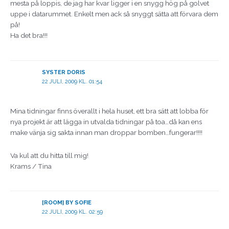
mesta på loppis, de jag har kvar ligger i en snygg hög på golvet
uppe i datarummet. Enkelt men ack så snyggt sätta att förvara dem
på!
Ha det bra!!!
SYSTER DORIS
22 JULI, 2009 KL. 01:54
Mina tidningar finns överallt i hela huset, ett bra sätt att lobba för
nya projekt är att lägga in utvalda tidningar på toa…då kan ens
make vänja sig sakta innan man droppar bomben…fungerar!!!!
Va kul att du hitta till mig!
Krams / Tina
[ROOM] BY SOFIE
22 JULI, 2009 KL. 02:59