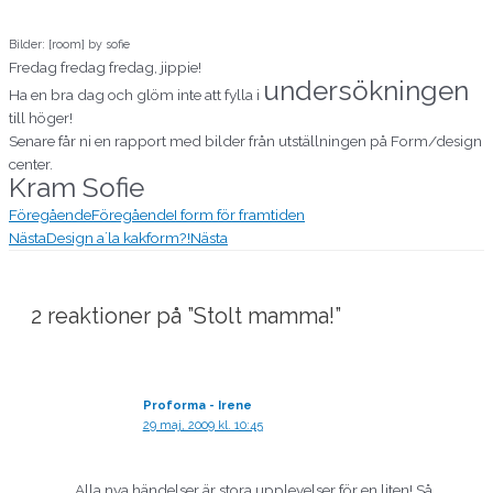
Bilder: [room] by sofie
Fredag fredag fredag, jippie!
undersökningen
Ha en bra dag och glöm inte att fylla i
till höger!
Senare får ni en
rapport med bilder från utställningen på Form/design
center.
Kram Sofie
Föregående
Föregående
I form för framtiden
Nästa
Design a´la kakform?!
Nästa
2 reaktioner på ”Stolt mamma!”
Proforma - Irene
29 maj, 2009 kl. 10:45
Alla nya händelser är stora upplevelser för en liten! Så