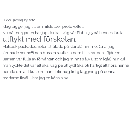
Bilder: [room] by sofie
Idag lägger jag till en milstolpe i protokollet…
Nu på morgonen har jag skickat iväg vår Ebba 3,5 på hennes första
utflykt med förskolan
.
Matsäck packades, solen strålade på klarblå himmel (…när jag
lämnade henne!!) och bussen skulle ta dem till stranden i Bjäreed.
Barnen var fulla av förväntan och jag minns själv (…som igår) hur kul
man tyckte det var att åka iväg på utflykt! Ska bli härligt att höra henne
berätta om allt kul som hänt, blir nog tidig läggning på denna
madame ikväll -har jag en känsla av.