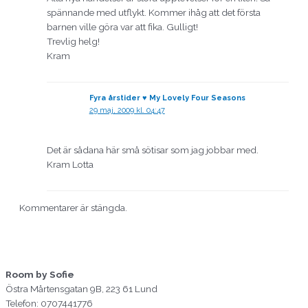
spännande med utflykt. Kommer ihåg att det första
barnen ville göra var att fika. Gulligt!
Trevlig helg!
Kram
Fyra årstider ♥ My Lovely Four Seasons
29 maj, 2009 kl. 04:47
Det är sådana här små sötisar som jag jobbar med.
Kram Lotta
Kommentarer är stängda.
Room by Sofie
Östra Mårtensgatan 9B, 223 61 Lund
Telefon: 0707441776