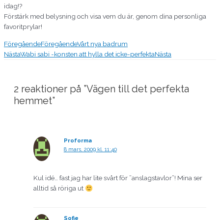
idag!?
Förstärk med belysning och visa vem du är, genom dina personliga
favoritprylar!
Föregående
Föregående
Vårt nya badrum
Nästa
Wabi sabi -konsten att hylla det icke-perfekta
Nästa
2 reaktioner på ”Vägen till det perfekta
hemmet”
Proforma
8 mars, 2009 kl. 11:40
Kul idé… fast jag har lite svårt för ”anslagstavlor”! Mina ser
alltid så röriga ut
Sofie