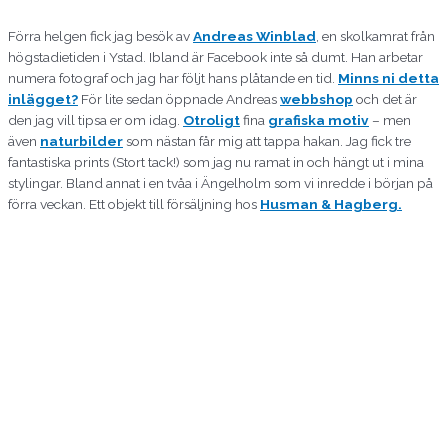
Förra helgen fick jag besök av
Andreas Winblad
, en skolkamrat från
högstadietiden i Ystad. Ibland är Facebook inte så dumt. Han arbetar
numera fotograf och jag har följt hans plåtande en tid.
Minns ni detta
inlägget?
För lite sedan öppnade Andreas
webbshop
och det är
den jag vill tipsa er om idag.
Otroligt
fina
grafiska motiv
– men
även
naturbilder
som nästan får mig att tappa hakan. Jag fick tre
fantastiska prints (Stort tack!) som jag nu ramat in och hängt ut i mina
stylingar. Bland annat i en tvåa i Ängelholm som vi inredde i början på
förra veckan. Ett objekt till försäljning hos
Husman & Hagberg.