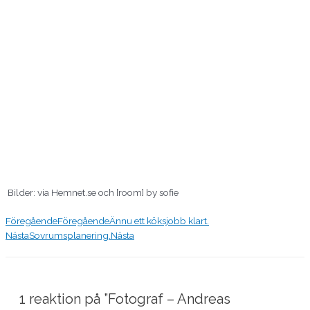
Bilder: via Hemnet.se och [room] by sofie
Föregående
Föregående
Ännu ett köksjobb klart.
Nästa
Sovrumsplanering.
Nästa
1 reaktion på ”Fotograf – Andreas