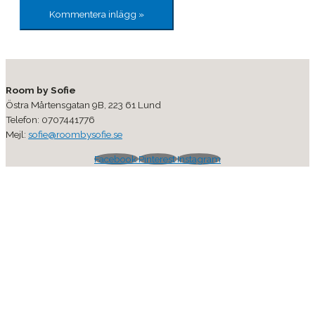
Room by Sofie
Östra Mårtensgatan 9B, 223 61 Lund
Telefon: 0707441776
Mejl:
sofie@roombysofie.se
Facebook
Pinterest
Instagram