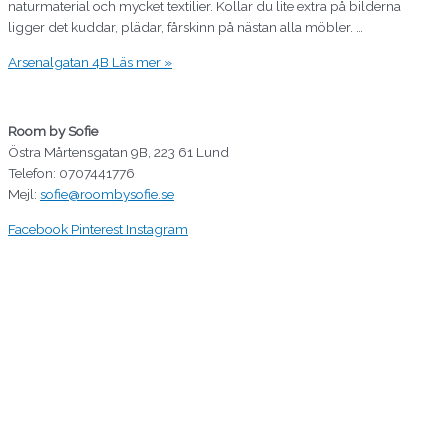
naturmaterial och mycket textilier. Kollar du lite extra på bilderna
ligger det kuddar, plädar, fårskinn på nästan alla möbler. …
Arsenalgatan 4B
Läs mer »
Room by Sofie
Östra Mårtensgatan 9B, 223 61 Lund
Telefon: 0707441776
Mejl:
sofie@roombysofie.se
Facebook
Pinterest
Instagram