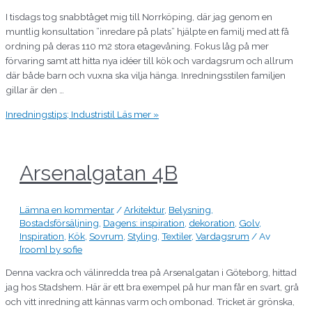
I tisdags tog snabbtåget mig till Norrköping, där jag genom en
muntlig konsultation ”inredare på plats” hjälpte en familj med att få
ordning på deras 110 m2 stora etagevåning. Fokus låg på mer
förvaring samt att hitta nya idéer till kök och vardagsrum och allrum
där både barn och vuxna ska vilja hänga. Inredningsstilen familjen
gillar är den …
Inredningstips; Industristil
Läs mer »
Arsenalgatan 4B
Lämna en kommentar
/
Arkitektur
,
Belysning
,
Bostadsförsäljning
,
Dagens: inspiration
,
dekoration
,
Golv
,
Inspiration
,
Kök
,
Sovrum
,
Styling
,
Textiler
,
Vardagsrum
/ Av
[room] by sofie
Denna vackra och välinredda trea på Arsenalgatan i Göteborg, hittad
jag hos Stadshem. Här är ett bra exempel på hur man får en svart, grå
och vitt inredning att kännas varm och ombonad. Tricket är grönska,