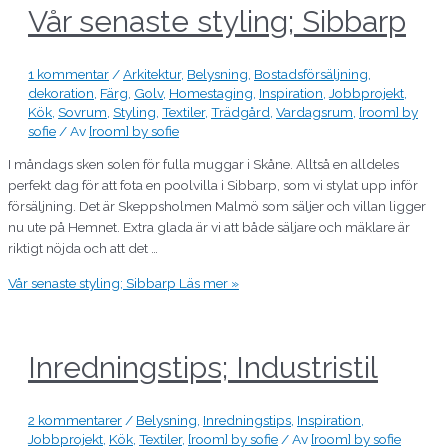
Vår senaste styling; Sibbarp
1 kommentar
/
Arkitektur
,
Belysning
,
Bostadsförsäljning
,
dekoration
,
Färg
,
Golv
,
Homestaging
,
Inspiration
,
Jobbprojekt
,
Kök
,
Sovrum
,
Styling
,
Textiler
,
Trädgård
,
Vardagsrum
,
[room] by
sofie
/ Av
[room] by sofie
I måndags sken solen för fulla muggar i Skåne. Alltså en alldeles
perfekt dag för att fota en poolvilla i Sibbarp, som vi stylat upp inför
försäljning. Det är Skeppsholmen Malmö som säljer och villan ligger
nu ute på Hemnet. Extra glada är vi att både säljare och mäklare är
riktigt nöjda och att det …
Vår senaste styling; Sibbarp
Läs mer »
Inredningstips; Industristil
2 kommentarer
/
Belysning
,
Inredningstips
,
Inspiration
,
Jobbprojekt
,
Kök
,
Textiler
,
[room] by sofie
/ Av
[room] by sofie