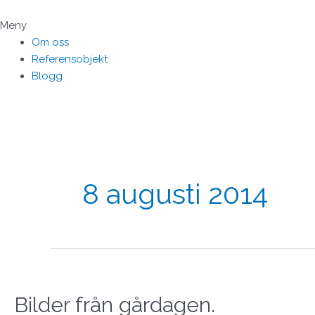
Hoppa
till
Meny
innehåll
Om oss
Referensobjekt
Blogg
8 augusti 2014
Bilder från gårdagen.