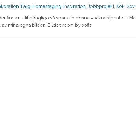
koration
,
Färg
,
Homestaging
,
Inspiration
,
Jobbprojekt
,
Kök
,
Sov
lder finns nu tillgängliga så spana in denna vackra lägenhet i Ma
av mina egna bilder. Bilder: room by sofie