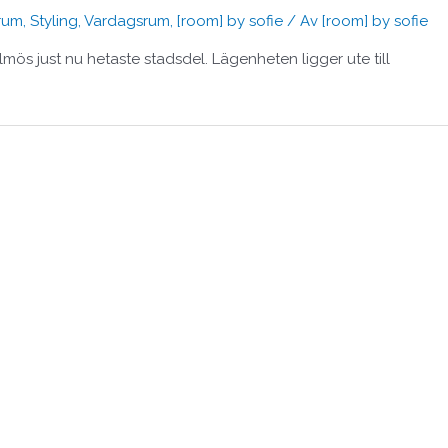
rum
,
Styling
,
Vardagsrum
,
[room] by sofie
/ Av
[room] by sofie
lmös just nu hetaste stadsdel. Lägenheten ligger ute till