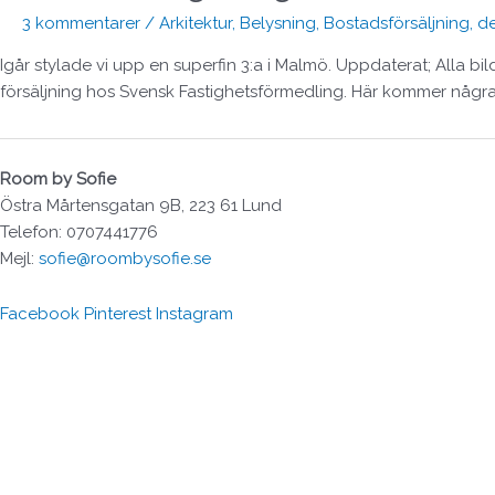
3 kommentarer
/
Arkitektur
,
Belysning
,
Bostadsförsäljning
,
de
Igår stylade vi upp en superfin 3:a i Malmö. Uppdaterat; Alla bi
försäljning hos Svensk Fastighetsförmedling. Här kommer några 
Room by Sofie
Östra Mårtensgatan 9B, 223 61 Lund
Telefon: 0707441776
Mejl:
sofie@roombysofie.se
Facebook
Pinterest
Instagram