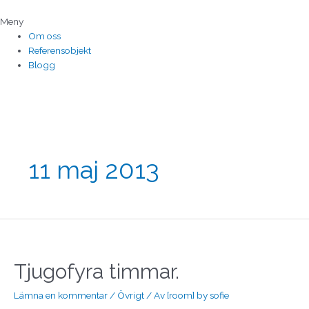
Hoppa
till
Meny
innehåll
Om oss
Referensobjekt
Blogg
11 maj 2013
Tjugofyra
timmar.
Tjugofyra timmar.
Lämna en kommentar
/
Övrigt
/ Av
[room] by sofie