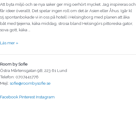
Att byta miljö och se nya saker ger mig oerhört mycket. Jag inspireras och
får ideer överallt. Det spelar ingen roll om det är Asien eller Åhus. Igår kl
15 spontanbokade vi in oss på hotell i Helsingborg med planen att åka
båt med tjejerna, käka middag, strosa bland Helsingörs pittoreska gator,
sova gott, käka …
Läs mer »
Room by Sofie
Östra Mårtensgatan 9B, 223 61 Lund
Telefon: 0707441776
Mejl:
sofie@roombysofie.se
Facebook
Pinterest
Instagram