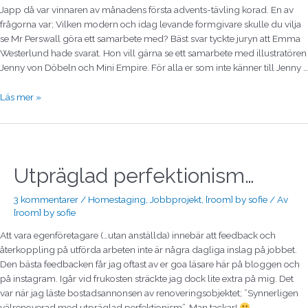
Japp då var vinnaren av månadens första advents-tävling korad. En av
frågorna var; Vilken modern och idag levande formgivare skulle du vilja
se Mr Perswall göra ett samarbete med? Bäst svar tyckte juryn att Emma
Westerlund hade svarat. Hon vill gärna se ett samarbete med illustratören
Jenny von Döbeln och Mini Empire. För alla er som inte känner till Jenny …
Läs mer »
Utpräglad
perfektionism…
Utpräglad perfektionism…
3 kommentarer
/
Homestaging
,
Jobbprojekt
,
[room] by sofie
/ Av
[room] by sofie
Att vara egenföretagare (…utan anställda) innebär att feedback och
återkoppling på utförda arbeten inte är några dagliga inslag på jobbet.
Den bästa feedbacken får jag oftast av er goa läsare här på bloggen och
på instagram. Igår vid frukosten sträckte jag dock lite extra på mig. Det
var när jag läste bostadsannonsen av renoveringsobjektet; ”Synnerligen
välrenoverad med utpräglad perfektionism”. Man tackar!
…