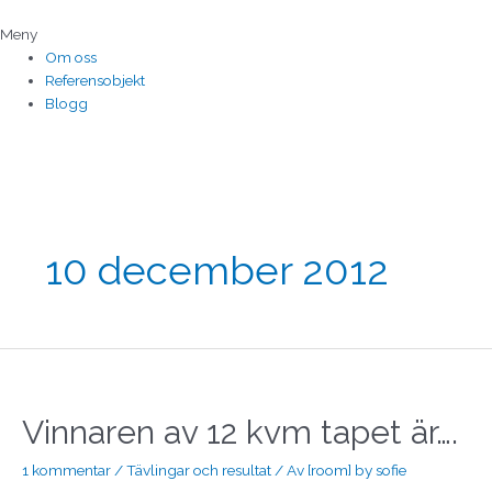
Hoppa
till
Meny
innehåll
Om oss
Referensobjekt
Blogg
10 december 2012
Vinnaren
av
12
Vinnaren av 12 kvm tapet är….
kvm
tapet
1 kommentar
/
Tävlingar och resultat
/ Av
[room] by sofie
är….