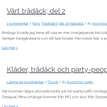
Vårt trädäck; del 2
1 kommentar
/
Färg
,
Trädgård
,
Vår 20-talsvilla
/ Av
[room] b
Ifredags lovade jag Irene att visa en mer övergripande bild på 
familjen trädgårdsland och ett fast fönster från köket. När vi pu
Läs mer »
Kläder, trädäck och party-peop
Lämna en kommentar
/
Övrigt
/ Av
[room] by sofie
Här kommer några utlovade bilder på min partyoutfit i lördag
Desigual. Mina örhänge kommer från MQ och skor från Sixtysev
Läs mer »