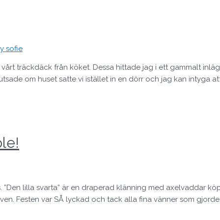
y sofie
vårt träckdäck från köket. Dessa hittade jag i ett gammalt inläg
tsade om huset satte vi istället in en dörr och jag kan intyga att
le!
s. ”Den lilla svarta” är en draperad klänning med axelvaddar k
en. Festen var SÅ lyckad och tack alla fina vänner som gjorde 