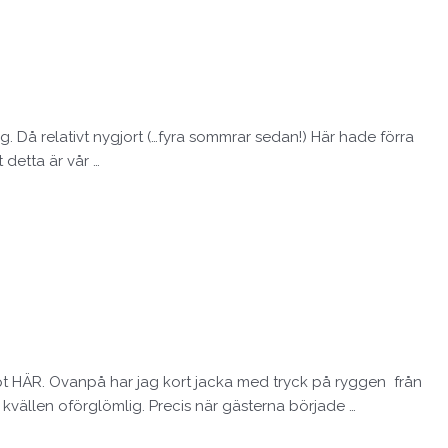
g. Då relativt nygjort (…fyra sommrar sedan!) Här hade förra
 detta är vår …
öpt HÄR. Ovanpå har jag kort jacka med tryck på ryggen från
kvällen oförglömlig. Precis när gästerna började …