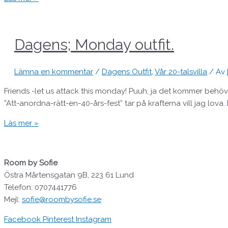
Dagens; Monday outfit.
Lämna en kommentar
/
Dagens Outfit
,
Vår 20-talsvilla
/ Av
Friends -let us attack this monday! Puuh, ja det kommer behövas
”Att-anordna-rätt-en-40-års-fest” tar på krafterna vill jag lova.
Läs mer »
Room by Sofie
Östra Mårtensgatan 9B, 223 61 Lund
Telefon: 0707441776
Mejl:
sofie@roombysofie.se
Facebook
Pinterest
Instagram