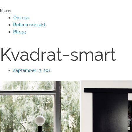
Hoppa
till
Meny
innehåll
Om oss
Referensobjekt
Blogg
Kvadrat-smart
september 13, 2011