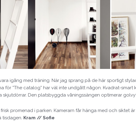
ara igång med träning. När jag sprang på de här sportigt styla
ama för ”The catalog” har väl inte undgått någon. Kvadrat-smart
 skjutdörrar. Den platsbyggda våningssängen optimerar golvyt
isk promenad i parken. Kamerarn får hänga med och siktet är inst
å tisdagen.
Kram // Sofie