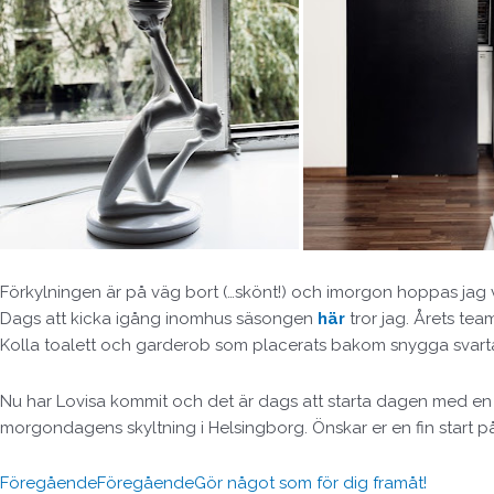
Förkylningen är på väg bort (…skönt!) och imorgon hoppas jag v
Dags att kicka igång inomhus säsongen
här
tror jag. Årets te
Kolla toalett och garderob som placerats bakom snygga svarta
Nu har Lovisa kommit och det är dags att starta dagen med en fr
morgondagens skyltning i Helsingborg. Önskar er en fin start p
Föregående
Föregående
Gör något som för dig framåt!