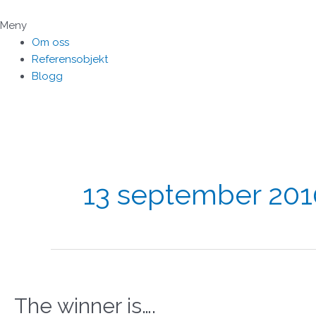
Hoppa
till
Meny
innehåll
Om oss
Referensobjekt
Blogg
13 september 201
The winner is….