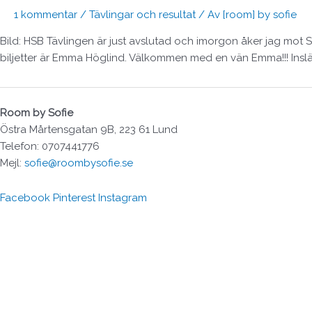
1 kommentar
/
Tävlingar och resultat
/ Av
[room] by sofie
Bild: HSB Tävlingen är just avslutad och imorgon åker jag mot S
biljetter är Emma Höglind. Välkommen med en vän Emma!!! Insläp
Room by Sofie
Östra Mårtensgatan 9B, 223 61 Lund
Telefon: 0707441776
Mejl:
sofie@roombysofie.se
Facebook
Pinterest
Instagram