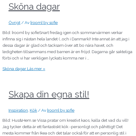
Sköna dagar
Övrigt
/ Av
[room] by sofie
Bild: [room] by sofieSnart fredag igen och sommarvärmen verkar
infinna sig i nästan hela landet (…och i Danmark)! Inte annat än att jag i
dessa dagar är glad och tacksam över att bo nära havet, och
ledigheten tillsammans med barnen är en fröjd. Dagarna går sakteliga
förbi och vi har verkligen lyckats komma ner i …
Sköna dagar
Läs mer »
Skapa din egna stil!
Inspiration
,
Kök
/ Av
[room] by sofie
Bild: Hus&Hem.se Vissa pratar om kreativt kaos, kalla det vad du vill!
Jag tycker detta är ett fantastiskt kök -personligt och påhittigt! Det
mesta kommer från Ikea och det talar också för att en personlig stil i