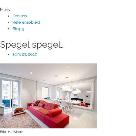
Hoppa
till
Meny
innehåll
Om oss
Referensobjekt
Blogg
Spegel spegel…
april 23, 2010
Bild: Hus&hem