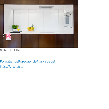
Bilder: Hus& Hem
Föregående
Föregående
Plask i badet
Nästa
Tolix
Nästa