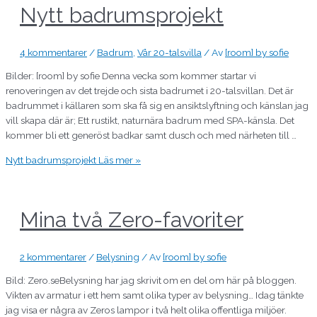
Nytt badrumsprojekt
4 kommentarer
/
Badrum
,
Vår 20-talsvilla
/ Av
[room] by sofie
Bilder: [room] by sofie Denna vecka som kommer startar vi
renoveringen av det trejde och sista badrumet i 20-talsvillan. Det är
badrummet i källaren som ska få sig en ansiktslyftning och känslan jag
vill skapa där är; Ett rustikt, naturnära badrum med SPA-känsla. Det
kommer bli ett generöst badkar samt dusch och med närheten till …
Nytt badrumsprojekt
Läs mer »
Mina två Zero-favoriter
2 kommentarer
/
Belysning
/ Av
[room] by sofie
Bild: Zero.seBelysning har jag skrivit om en del om här på bloggen.
Vikten av armatur i ett hem samt olika typer av belysning… Idag tänkte
jag visa er några av Zeros lampor i två helt olika offentliga miljöer.