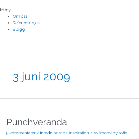
Hoppa
till
Meny
innehåll
Om oss
Referensobjekt
Blogg
3 juni 2009
Punchveranda
Punchveranda
9 kommentarer
/
Inredningstips
,
Inspiration
/ Av
[room] by sofie