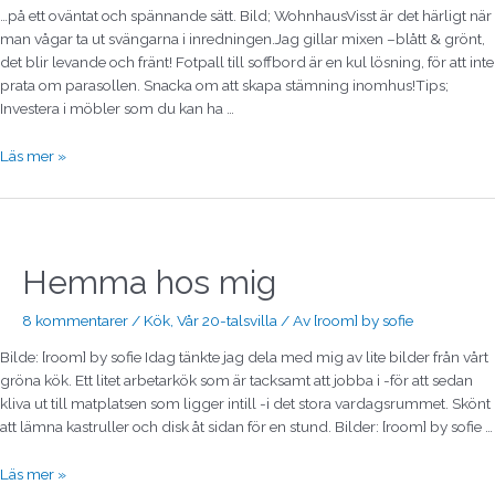
…på ett oväntat och spännande sätt. Bild; WohnhausVisst är det härligt när
man vågar ta ut svängarna i inredningen.Jag gillar mixen –blått & grönt,
det blir levande och fränt! Fotpall till soffbord är en kul lösning, för att inte
prata om parasollen. Snacka om att skapa stämning inomhus!Tips;
Investera i möbler som du kan ha …
Läs mer »
Hemma
hos
mig
Hemma hos mig
8 kommentarer
/
Kök
,
Vår 20-talsvilla
/ Av
[room] by sofie
Bilde: [room] by sofie Idag tänkte jag dela med mig av lite bilder från vårt
gröna kök. Ett litet arbetarkök som är tacksamt att jobba i -för att sedan
kliva ut till matplatsen som ligger intill -i det stora vardagsrummet. Skönt
att lämna kastruller och disk åt sidan för en stund. Bilder: [room] by sofie …
Läs mer »